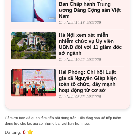
Ban Chấp hành Trung
ương Đảng Cộng sản Việt
Nam
Chủ Nhật 14:13, 9/8/2026
Hà Nội xem xét miễn
nhiễm chức vụ Ủy viên
UBND đối với 11 giám đốc
sở ngành
Chủ Nhật 10:52, 9/8/2026
Hải Phòng: Chi hội Luật
gia xã Nguyên Giáp kiện
toàn tổ chức, đẩy mạnh
hoạt động từ cơ sở
Chủ Nhật 08:55, 9/8/2026
Cảm ơn bạn đã quan tâm đến nội dung trên. Hãy tặng sao để tiếp thêm
động lực cho tác giả có những bài viết hay hơn nữa.
0
Đã tặng: