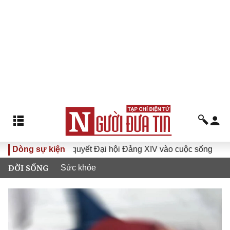
Đưa Nghị quyết Đại hội Đảng XIV vào cuộc sống
Dòng sự kiện
Hướng tớ
ĐỜI SỐNG
Sức khỏe