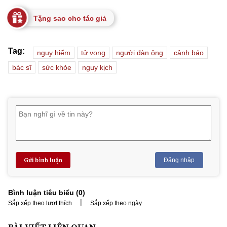
Tặng sao cho tác giả
Tag:
nguy hiểm
tử vong
người đàn ông
cảnh báo
bác sĩ
sức khỏe
nguy kịch
Gửi bình luận
Đăng nhập
Bình luận tiêu biểu (
0
)
|
Sắp xếp theo lượt thích
Sắp xếp theo ngày