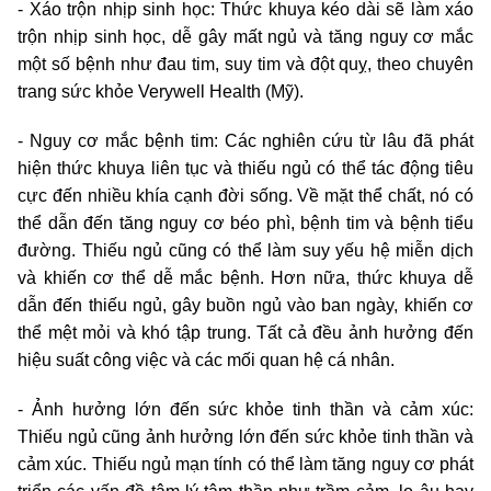
- Xáo trộn nhịp sinh học: Thức khuya kéo dài sẽ làm xáo
trộn nhịp sinh học, dễ gây mất ngủ và tăng nguy cơ mắc
một số bệnh như đau tim, suy tim và đột quỵ, theo chuyên
trang sức khỏe Verywell Health (Mỹ).
- Nguy cơ mắc bệnh tim: Các nghiên cứu từ lâu đã phát
hiện thức khuya liên tục và thiếu ngủ có thể tác động tiêu
cực đến nhiều khía cạnh đời sống. Về mặt thể chất, nó có
thể dẫn đến tăng nguy cơ béo phì, bệnh tim và bệnh tiểu
đường. Thiếu ngủ cũng có thể làm suy yếu hệ miễn dịch
và khiến cơ thể dễ mắc bệnh. Hơn nữa, thức khuya dễ
dẫn đến thiếu ngủ, gây buồn ngủ vào ban ngày, khiến cơ
thể mệt mỏi và khó tập trung. Tất cả đều ảnh hưởng đến
hiệu suất công việc và các mối quan hệ cá nhân.
- Ảnh hưởng lớn đến sức khỏe tinh thần và cảm xúc:
Thiếu ngủ cũng ảnh hưởng lớn đến sức khỏe tinh thần và
cảm xúc. Thiếu ngủ mạn tính có thể làm tăng nguy cơ phát