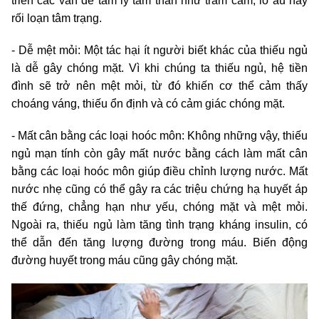
triển các vấn đề tâm lý tâm thần như trầm cảm, lo âu hay
rối loạn tâm trạng.
- Dễ mệt mỏi: Một tác hại ít người biết khác của thiếu ngủ
là dễ gây chóng mặt. Vì khi chúng ta thiếu ngủ, hệ tiền
đình sẽ trở nên mệt mỏi, từ đó khiến cơ thể cảm thấy
choáng váng, thiếu ổn định và có cảm giác chóng mặt.
- Mất cân bằng các loại hoóc môn: Không những vậy, thiếu
ngủ mạn tính còn gây mất nước bằng cách làm mất cân
bằng các loại hoóc môn giúp điều chỉnh lượng nước. Mất
nước nhẹ cũng có thể gây ra các triệu chứng hạ huyết áp
thế đứng, chẳng hạn như yếu, chóng mặt và mệt mỏi.
Ngoài ra, thiếu ngủ làm tăng tình trạng kháng insulin, có
thể dẫn đến tăng lượng đường trong máu. Biến động
đường huyết trong máu cũng gây chóng mặt.