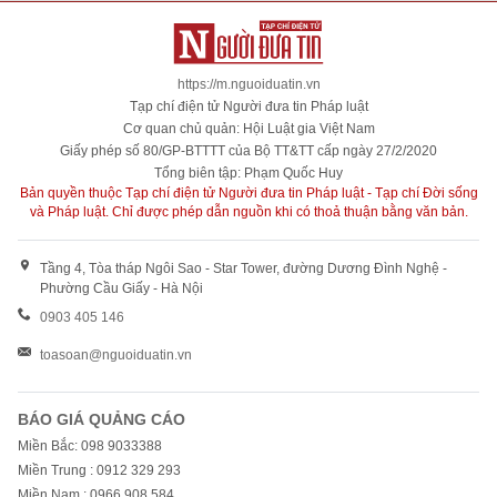
https://m.nguoiduatin.vn
Tạp chí điện tử Người đưa tin Pháp luật
Cơ quan chủ quản: Hội Luật gia Việt Nam
Giấy phép số 80/GP-BTTTT của Bộ TT&TT cấp ngày 27/2/2020
Tổng biên tập: Phạm Quốc Huy
Bản quyền thuộc Tạp chí điện tử Người đưa tin Pháp luật - Tạp chí Đời sống
và Pháp luật. Chỉ được phép dẫn nguồn khi có thoả thuận bằng văn bản.
Tầng 4, Tòa tháp Ngôi Sao - Star Tower, đường Dương Đình Nghệ -
Phường Cầu Giấy - Hà Nội
0903 405 146
toasoan@nguoiduatin.vn
BÁO GIÁ QUẢNG CÁO
Miền Bắc: 098 9033388
Miền Trung : 0912 329 293
Miền Nam : 0966 908 584