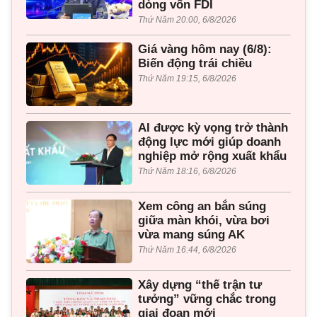
dòng vốn FDI
Thứ Năm 20:00, 6/8/2026
Giá vàng hôm nay (6/8):
Biến động trái chiều
Thứ Năm 19:15, 6/8/2026
AI được kỳ vọng trở thành
động lực mới giúp doanh
nghiệp mở rộng xuất khẩu
Thứ Năm 18:16, 6/8/2026
Xem công an bắn súng
giữa màn khói, vừa bơi
vừa mang súng AK
Thứ Năm 16:44, 6/8/2026
Xây dựng “thế trận tư
tưởng” vững chắc trong
giai đoạn mới