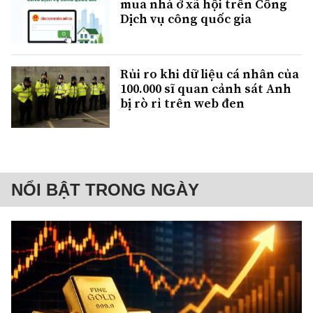
mua nhà ở xã hội trên Cổng
Dịch vụ công quốc gia
Rủi ro khi dữ liệu cá nhân của
100.000 sĩ quan cảnh sát Anh
bị rò rỉ trên web đen
NỔI BẬT TRONG NGÀY