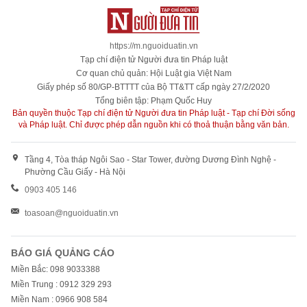
https://m.nguoiduatin.vn
Tạp chí điện tử Người đưa tin Pháp luật
Cơ quan chủ quản: Hội Luật gia Việt Nam
Giấy phép số 80/GP-BTTTT của Bộ TT&TT cấp ngày 27/2/2020
Tổng biên tập: Phạm Quốc Huy
Bản quyền thuộc Tạp chí điện tử Người đưa tin Pháp luật - Tạp chí Đời sống
và Pháp luật. Chỉ được phép dẫn nguồn khi có thoả thuận bằng văn bản.
Tầng 4, Tòa tháp Ngôi Sao - Star Tower, đường Dương Đình Nghệ -
Phường Cầu Giấy - Hà Nội
0903 405 146
toasoan@nguoiduatin.vn
BÁO GIÁ QUẢNG CÁO
Miền Bắc: 098 9033388
Miền Trung : 0912 329 293
Miền Nam : 0966 908 584