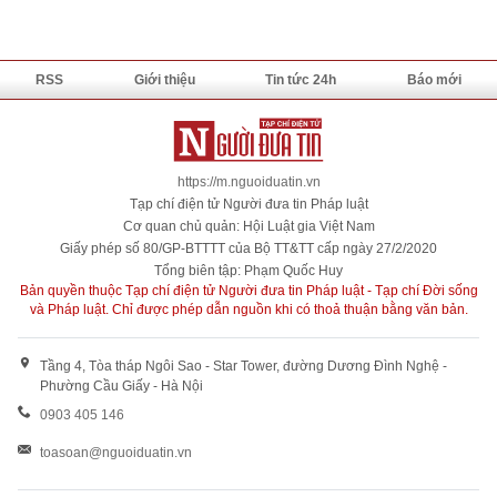
RSS
Giới thiệu
Tin tức 24h
Báo mới
https://m.nguoiduatin.vn
Tạp chí điện tử Người đưa tin Pháp luật
Cơ quan chủ quản: Hội Luật gia Việt Nam
Giấy phép số 80/GP-BTTTT của Bộ TT&TT cấp ngày 27/2/2020
Tổng biên tập: Phạm Quốc Huy
Bản quyền thuộc Tạp chí điện tử Người đưa tin Pháp luật - Tạp chí Đời sống
và Pháp luật. Chỉ được phép dẫn nguồn khi có thoả thuận bằng văn bản.
Tầng 4, Tòa tháp Ngôi Sao - Star Tower, đường Dương Đình Nghệ -
Phường Cầu Giấy - Hà Nội
0903 405 146
toasoan@nguoiduatin.vn