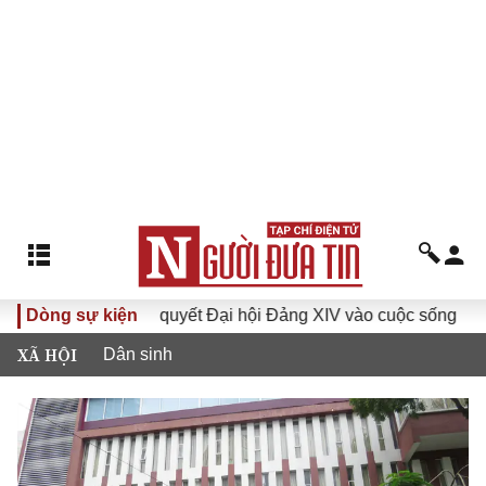
Đưa Nghị quyết Đại hội Đảng XIV vào cuộc sống
Dòng sự kiện
Hướng
XÃ HỘI
Dân sinh