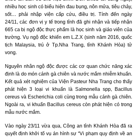
nhiều học sinh có biểu hiện đau bụng, nôn mửa, tiêu chảy,
sốt… phải nhập viện cấp cứu, điều trị. Tính đến ngày
24/11, các đơn vị y tế trong tỉnh đã ghi nhận và tiếp nhận
665 ca bị ngộ độc thực phẩm là học sinh và giáo viên của
trường. Vụ ngộ độc khiến em L.Z.X (sinh năm 2016, quốc
tịch Malaysia, trú ở Tp.Nha Trang, tỉnh Khánh Hòa) tử
vong.
Nguyên nhân ngộ độc được các cơ quan chức năng xác
định là do món cánh gà chiên và nước mắm nhiễm khuẩn.
Kết quả xét nghiệm của Viện Pasteur Nha Trang cho thấy
phát hiện 3 loại vi khuẩn là Salmonella spp, Bacillus
cereus và Escherichia coli cùng trong mẫu cánh gà chiên.
Ngoài ra, vi khuẩn Bacillus cereus còn phát hiện có trong
mẫu nước mắm.
Vào ngày 23/11 vừa qua, Công an tỉnh Khánh Hòa đã ra
quyết định khởi tố vụ án hình sự “Vi phạm quy định về an