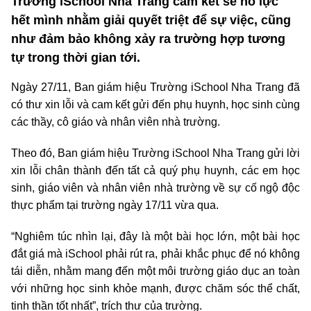
Trường iSchool Nha Trang cam kết sẽ nỗ lực
hết mình nhằm giải quyết triệt để sự việc, cũng
như đảm bảo không xảy ra trường hợp tương
tự trong thời gian tới.
Ngày 27/11, Ban giám hiệu Trường iSchool Nha Trang đã
có thư xin lỗi và cam kết gửi đến phụ huynh, học sinh cùng
các thầy, cô giáo và nhân viên nhà trường.
Theo đó, Ban giám hiệu Trường iSchool Nha Trang gửi lời
xin lỗi chân thành đến tất cả quý phụ huynh, các em học
sinh, giáo viên và nhân viên nhà trường về sự cố ngộ độc
thực phẩm tại trường ngày 17/11 vừa qua.
“Nghiêm túc nhìn lại, đây là một bài học lớn, một bài học
đắt giá mà iSchool phải rút ra, phải khắc phục để nó không
tái diễn, nhằm mang đến một môi trường giáo dục an toàn
với những học sinh khỏe mạnh, được chăm sóc thể chất,
tinh thần tốt nhất”, trích thư của trường.