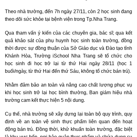
Theo nhà trường, đến 7h ngày 27/11, còn 2 học sinh đang
theo dõi sức khỏe tại bệnh viện trong Tp.Nha Trang.
Qua tham vấn ý kiến của các chuyên gia, bác sĩ; qua kết
quả khảo sát của phụ huynh học sinh toàn trường, đồng
thời được sự đồng thuận của Sở Giáo dục và Đào tạo tỉnh
Khánh Hòa, Trường iSchool Nha Trang sẽ tổ chức cho
học sinh đi học trở lại từ thứ Hai ngày 28/11 (học 1
buổi/ngày, từ thứ Hai đến thứ Sáu, không tổ chức bán trú).
Nhằm đảm bảo an toàn và nâng cao chất lượng phục vụ
khi học sinh trở lại học bình thường, Ban giám hiệu nhà
trường cam kết thực hiện 5 nội dung.
Cụ thể, nhà trường sẽ xây dựng lại toàn bộ quy trình, quy
định về an toàn vệ sinh thực phẩm liên quan đến hoạt
động bán trú. Đồng thời, khử khuẩn toàn trường, đặc biệt
là khu vực bếp, nơi bảo quản thực phẩm và chứa dụng cụ