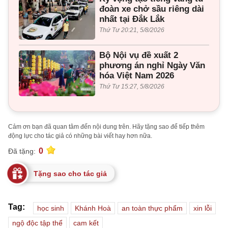
đoàn xe chở sầu riêng dài
nhất tại Đắk Lắk
Thứ Tư 20:21, 5/8/2026
Bộ Nội vụ đề xuất 2
phương án nghỉ Ngày Văn
hóa Việt Nam 2026
Thứ Tư 15:27, 5/8/2026
Cảm ơn bạn đã quan tâm đến nội dung trên. Hãy tặng sao để tiếp thêm
động lực cho tác giả có những bài viết hay hơn nữa.
0
Đã tặng:
Tặng sao cho tác giả
Tag:
học sinh
Khánh Hoà
an toàn thực phẩm
xin lỗi
ngộ độc tập thể
cam kết