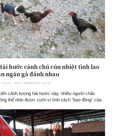
 Hài hước cảnh chú cún nhiệt tình lao
Đăng ký tin tức mới
an ngăn gà đánh nhau
Thứ 5, 29/08/2019 | 16:41
iến cảnh tượng hài hước này, nhiều người chắc
ông thể nhịn được cười vì tính cách "bao đồng" của
.