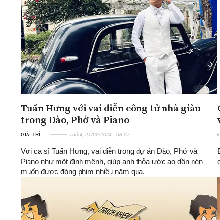
ĐA CHIỀU
INFOCUS
Quan điểm
Xi nhan Trái Phải
Bạn đọc viết
Tuấn Hưng với vai diễn công tử nhà giàu
trong Đào, Phở và Piano
GIẢI TRÍ
Thứ 4, 21/02/2024 | 08:27
Với ca sĩ Tuấn Hưng, vai diễn trong dự án Đào, Phở và
Piano như một định mệnh, giúp anh thỏa ước ao dồn nén
muốn được đóng phim nhiều năm qua.