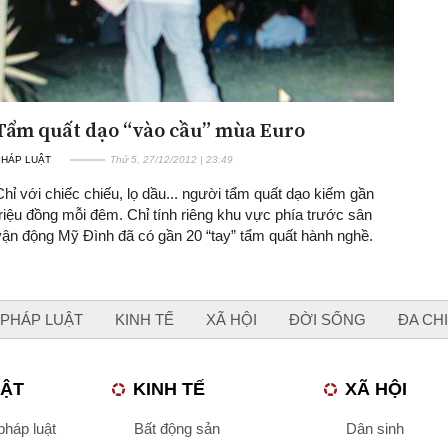
Tẩm quất dạo “vào cầu” mùa Euro
PHÁP LUẬT
Thứ 5, 27/12/2012 | 23:49
Chỉ với chiếc chiếu, lọ dầu... người tẩm quất dạo kiếm gần
triệu đồng mỗi đêm. Chỉ tính riêng khu vực phía trước sân
vận động Mỹ Đình đã có gần 20 “tay” tẩm quất hành nghề.
PHÁP LUẬT
KINH TẾ
XÃ HỘI
ĐỜI SỐNG
ĐA CH
UẬT
KINH TẾ
XÃ HỘI
háp luật
Bất động sản
Dân sinh