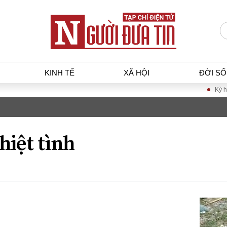
KINH TẾ
XÃ HỘI
ĐỜI S
Kỳ họp khôn
T
KINH TẾ
XÃ HỘ
p luật
Bất động sản
Dân sin
hiệt tình
gia
Tài chính - Ngân hàng
Giáo dụ
a
Kinh tế vĩ mô
Văn hoá
g dân
Hồ sơ doanh nghiệp
Môi trư
h sự
Xu hướng thị trường
Giao thô
Tiêu dùng và dư luận
Công nghệ