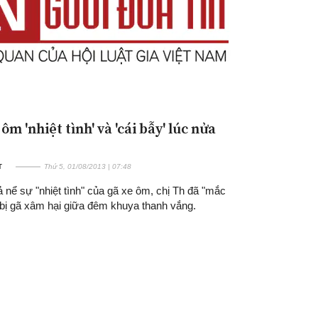
ôm 'nhiệt tình' và 'cái bẫy' lúc nửa
T
Thứ 5, 01/08/2013 | 07:48
ả nể sự "nhiệt tình" của gã xe ôm, chị Th đã "mắc
 bị gã xâm hại giữa đêm khuya thanh vắng.