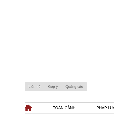
Liên hệ
Góp ý
Quảng cáo
TOÀN CẢNH
PHÁP LU