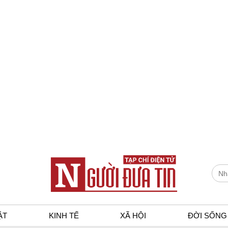
ẬT
KINH TẾ
XÃ HỘI
ĐỜI SỐNG