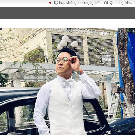
Kỳ họp không thường lệ thứ nhất, Quốc hội khóa XVI
Đ
LUẬT
KINH TẾ
XÃ HỘI
ảy pháp
Bất động sản
Dân sinh
Tài chính - Ngân
Giáo dục
luật gia
hàng
Văn hoá
ều tra
Kinh tế vĩ mô
Môi trườn
i công dân
Hồ sơ doanh
Giao thông
nghiệp
- Hình sự
Xu hướng thị
trường
Tiêu dùng và dư
luận
Công nghệ
US