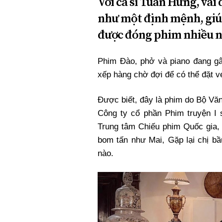
Với ca sĩ Tuấn Hưng, vai
như một định mệnh, giú
được đóng phim nhiều 
Phim Đào, phở và piano đang gây
xếp hàng chờ đợi để có thể đặt v
Được biết, đây là phim do Bộ Vă
Công ty cổ phần Phim truyện I 
Trung tâm Chiếu phim Quốc gia
bom tấn như Mai, Gặp lại chị bầ
nào.