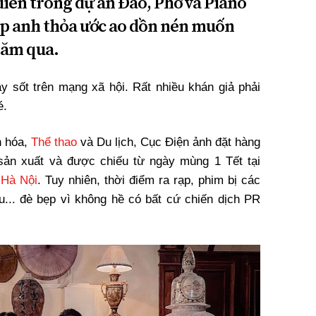
 diễn trong dự án Đào, Phở và Piano
p anh thỏa ước ao dồn nén muốn
năm qua.
 sốt trên mạng xã hội. Rất nhiều khán giả phải
é.
n hóa,
Thể thao
và Du lịch, Cục Điện ảnh đặt hàng
sản xuất và được chiếu từ ngày mùng 1 Tết tại
,
Hà Nội
. Tuy nhiên, thời điểm ra rạp, phim bị các
u... đè bẹp vì không hề có bất cứ chiến dịch PR