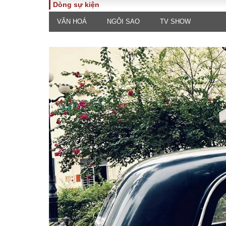
Dòng sự kiện
VĂN HOÁ
NGÔI SAO
TV SHOW
TOÀN CẢNH
PHÁP 
Tiêu điểm
Dòng ch
luật
Chính sách
Góc nhìn 
Sự kiện
Hồ sơ đi
Đối thoại
Tiếng nó
Thế giới
An ninh 
ĐA CHIỀU
INFOC
Quan điểm