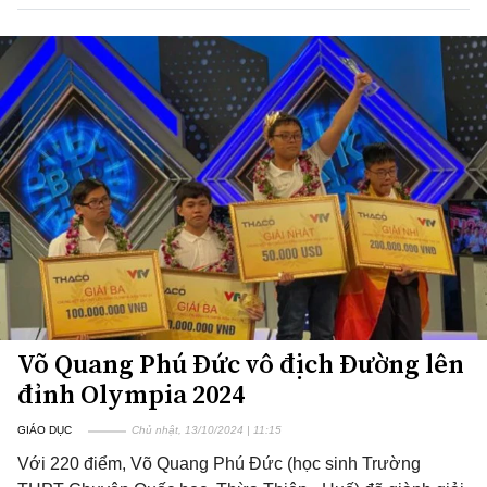
Võ Quang Phú Đức vô địch Đường lên
đỉnh Olympia 2024
GIÁO DỤC
Chủ nhật, 13/10/2024 | 11:15
Với 220 điểm, Võ Quang Phú Đức (học sinh Trường