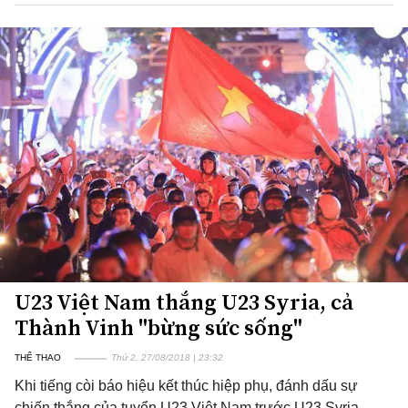
U23 Việt Nam thắng U23 Syria, cả
Thành Vinh "bừng sức sống"
THỂ THAO
Thứ 2, 27/08/2018 | 23:32
Khi tiếng còi báo hiệu kết thúc hiệp phụ, đánh dấu sự
chiến thắng của tuyển U23 Việt Nam trước U23 Syria,