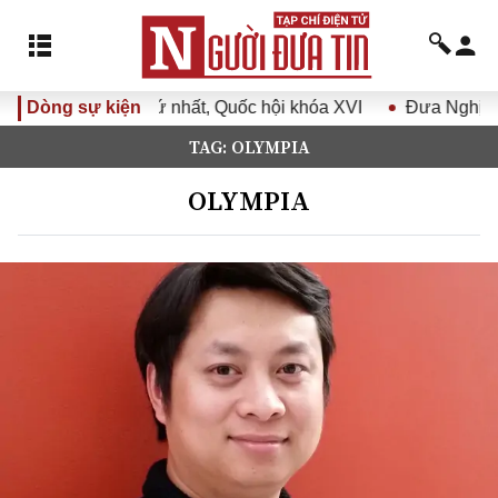
t, Quốc hội khóa XVI
Dòng sự kiện
Đưa Nghị quyết Đại hội Đảng XIV v
TAG: OLYMPIA
OLYMPIA