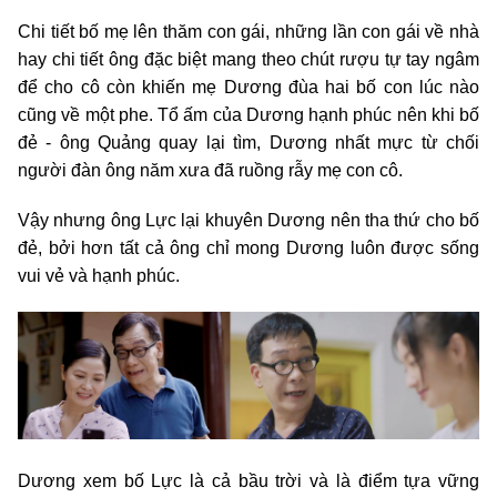
Chi tiết bố mẹ lên thăm con gái, những lần con gái về nhà
hay chi tiết ông đặc biệt mang theo chút rượu tự tay ngâm
để cho cô còn khiến mẹ Dương đùa hai bố con lúc nào
cũng về một phe. Tổ ấm của Dương hạnh phúc nên khi bố
đẻ - ông Quảng quay lại tìm, Dương nhất mực từ chối
người đàn ông năm xưa đã ruồng rẫy mẹ con cô.
Vậy nhưng ông Lực lại khuyên Dương nên tha thứ cho bố
đẻ, bởi hơn tất cả ông chỉ mong Dương luôn được sống
vui vẻ và hạnh phúc.
Dương xem bố Lực là cả bầu trời và là điểm tựa vững