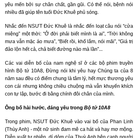
yêu mến bởi sự chân chất, gần gũi. Có thể nói, bệnh nói
nhiều đã giúp tên tuổi Đức Khuê phủ sóng.
Nhắc đến NSƯT Đức Khuê là nhắc đến loạt câu nói “cửa
miệng” một thời: “Ở đời phải biết mình là ai”, “Trời không
mưa vẫn mặc áo mưa”, “Biết rồi, khổ lắm, nói mãi”, “Giá trị
đảo lộn hết cả, chả biết đường nào mà lần”...
Các vai diễn bố của nam nghệ sĩ ở các bộ phim truyền
hình Bộ tứ 10A8, Đừng nói khi yêu hay Chúng ta của 8
năm sau đều có điểm chung là tâm lý, hết mực thương yêu
con cái nhưng không chiều chuộng mà vẫn khuyến khích
con tự lập, bước đi bằng chính đôi chân của mình.
Ông bố hài hước, đáng yêu trong
Bộ tứ 10A8
Trong phim, NSƯT Đức Khuê vào vai bố của Phan Linh
(Thùy Anh) - một nữ sinh đam mê ca hát và hay mơ mộng.
Diễn xuất tự nhiên, dí dỏm của Thuỳ Anh bên cạnh người