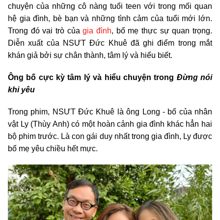
chuyện của những cô nàng tuổi teen với trong mối quan
hệ gia đình, bè bạn và những tình cảm của tuổi mới lớn.
Trong đó vai trò của
gia đình
, bố mẹ thực sự quan trọng.
Diễn xuất của NSƯT Đức Khuê đã ghi điểm trong mắt
khán giả bởi sự chân thành, tâm lý và hiểu biết.
Ông bố cực kỳ tâm lý và hiểu chuyện trong
Đừng nói
khi yêu
Trong phim, NSƯT Đức Khuê là ông Long - bố của nhân
vật Ly (Thùy Anh) có một hoàn cảnh gia đình khác hẳn hai
bộ phim trước. Là con gái duy nhất trong gia đình, Ly được
bố mẹ yêu chiều hết mực.