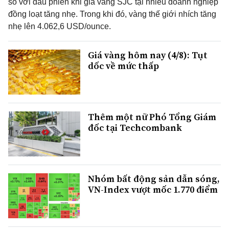
so với đầu phiên khi giá vàng SJC tại nhiều doanh nghiệp
đồng loạt tăng nhẹ. Trong khi đó, vàng thế giới nhích tăng
nhẹ lên 4.062,6 USD/ounce.
Giá vàng hôm nay (4/8): Tụt
dốc về mức thấp
Thêm một nữ Phó Tổng Giám
đốc tại Techcombank
Nhóm bất động sản dẫn sóng,
VN-Index vượt mốc 1.770 điểm