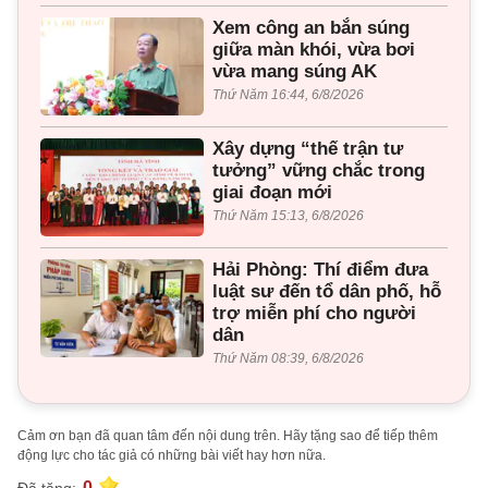
Xem công an bắn súng
giữa màn khói, vừa bơi
vừa mang súng AK
Thứ Năm 16:44, 6/8/2026
Xây dựng “thế trận tư
tưởng” vững chắc trong
giai đoạn mới
Thứ Năm 15:13, 6/8/2026
Hải Phòng: Thí điểm đưa
luật sư đến tổ dân phố, hỗ
trợ miễn phí cho người
dân
Thứ Năm 08:39, 6/8/2026
Cảm ơn bạn đã quan tâm đến nội dung trên. Hãy tặng sao để tiếp thêm
động lực cho tác giả có những bài viết hay hơn nữa.
0
Đã tặng: