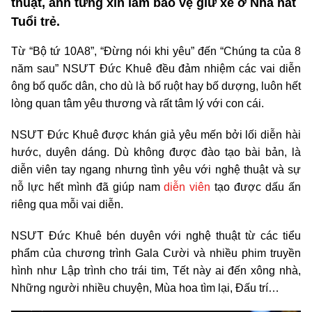
thuật, anh từng xin làm bảo vệ giữ xe ở Nhà hát
Tuổi trẻ.
Từ “Bộ tứ 10A8”, “Đừng nói khi yêu” đến “Chúng ta của 8
năm sau” NSƯT Đức Khuê đều đảm nhiệm các vai diễn
ông bố quốc dân, cho dù là bố ruột hay bố dượng, luôn hết
lòng quan tâm yêu thương và rất tâm lý với con cái.
NSƯT Đức Khuê được khán giả yêu mến bởi lối diễn hài
hước, duyên dáng. Dù không được đào tạo bài bản, là
diễn viên tay ngang nhưng tình yêu với nghệ thuật và sự
nỗ lực hết mình đã giúp nam
diễn viên
tạo được dấu ấn
riêng qua mỗi vai diễn.
NSƯT Đức Khuê bén duyên với nghệ thuật từ các tiểu
phẩm của chương trình Gala Cười và nhiều phim truyền
hình như Lập trình cho trái tim, Tết này ai đến xông nhà,
Những người nhiều chuyện, Mùa hoa tìm lại, Đấu trí…