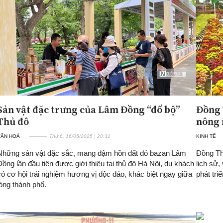
Sản vật đặc trưng của Lâm Đồng “đổ bộ”
Đồng 
Thủ đô
nông 
VĂN HOÁ
Thứ 6, 16/05/2025 | 20:31
KINH TẾ
Những sản vật đặc sắc, mang đậm hồn đất đỏ bazan Lâm
Đồng Thá
Đồng lần đầu tiên được giới thiệu tại thủ đô Hà Nội, du khách
lịch sử,
có cơ hội trải nghiệm hương vị độc đáo, khác biệt ngay giữa
phát tri
lòng thành phố.