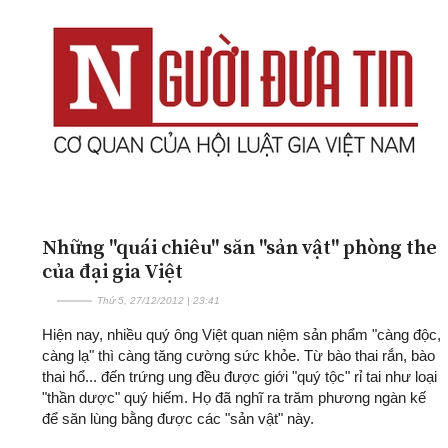
Những "quái chiêu" săn "sản vật" phòng the
của đại gia Việt
Thứ 5, 27/12/2012 | 23:41
Hiện nay, nhiều quý ông Việt quan niệm sản phẩm "càng độc,
càng lạ" thì càng tăng cường sức khỏe. Từ bào thai rắn, bào
thai hổ... đến trứng ung đều được giới "quý tộc" rỉ tai như loại
"thần dược" quý hiếm. Họ đã nghĩ ra trăm phương ngàn kế
để săn lùng bằng được các "sản vật" này.