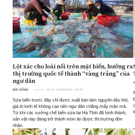
ĐA CHIỀU
INFOCUS
Quan điểm
Xi nhan Trái Phải
Bạn đọc viết
Lột xác cho loài nổi trên mặt biển, hướng ra
thị trường quốc tế thành “vàng trắng” của
ngư dân
ĐỜI SỐNG
Thứ 6, 10/04/2026 | 06:45
Sứa biển trước đây chỉ được xuất bán làm nguyên liệu thô,
giá trị kinh tế không cao nên ngư dân chẳng mấy mặn mà.
Từ khi các xưởng chế biến sứa tại Hà Tĩnh đã hình thành,
sản vật này đang trở thành món ăn được thị trường đón
nhận.