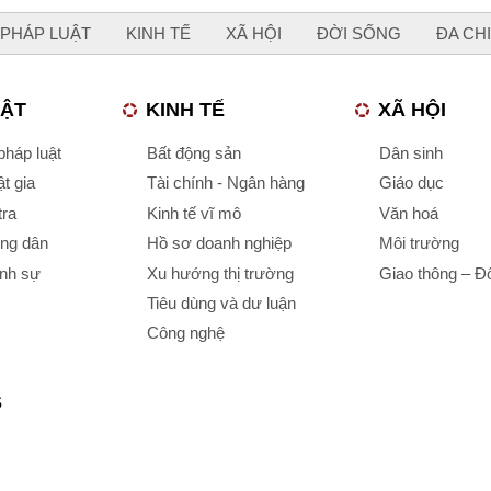
PHÁP LUẬT
KINH TẾ
XÃ HỘI
ĐỜI SỐNG
ĐA CH
UẬT
KINH TẾ
XÃ HỘI
háp luật
Bất động sản
Dân sinh
t gia
Tài chính - Ngân hàng
Giáo dục
tra
Kinh tế vĩ mô
Văn hoá
ông dân
Hồ sơ doanh nghiệp
Môi trường
ình sự
Xu hướng thị trường
Giao thông – Đô
Tiêu dùng và dư luận
Công nghệ
S