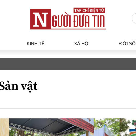
KINH TẾ
XÃ HỘI
ĐỜI S
T
KINH TẾ
XÃ HỘ
p luật
Bất động sản
Dân sin
Sản vật
gia
Tài chính - Ngân hàng
Giáo dụ
a
Kinh tế vĩ mô
Văn hoá
g dân
Hồ sơ doanh nghiệp
Môi trư
h sự
Xu hướng thị trường
Giao thô
Tiêu dùng và dư luận
Công nghệ