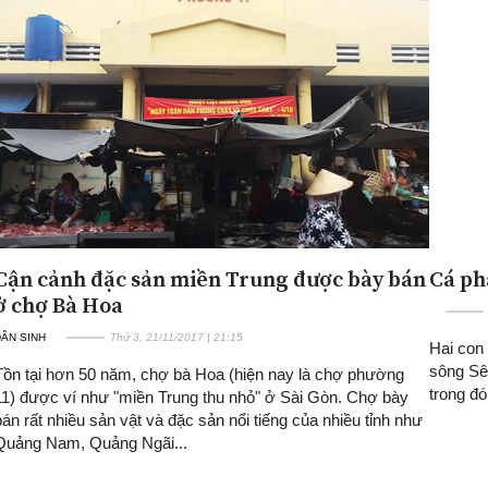
Cận cảnh đặc sản miền Trung được bày bán
Cá ph
ở chợ Bà Hoa
ÂN SINH
Thứ 3, 21/11/2017 | 21:15
Hai con
sông Sê 
Tồn tại hơn 50 năm, chợ bà Hoa (hiện nay là chợ phường
trong đó
11) được ví như "miền Trung thu nhỏ" ở Sài Gòn. Chợ bày
bán rất nhiều sản vật và đặc sản nổi tiếng của nhiều tỉnh như
Quảng Nam, Quảng Ngãi...