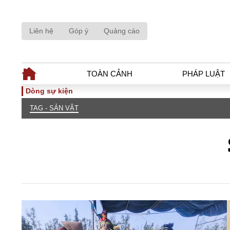
Liên hệ
Góp ý
Quảng cáo
TOÀN CẢNH
PHÁP LUẬT
Dòng sự kiện
TAG - SẢN VẬT
TOÀN CẢNH
PHÁP LUẬ
Tiêu điểm
Dòng chảy phá
Chính sách
Góc nhìn luật 
Sự kiện
Hồ sơ điều tr
Đối thoại
Tiếng nói côn
Thế giới
An ninh - Hìn