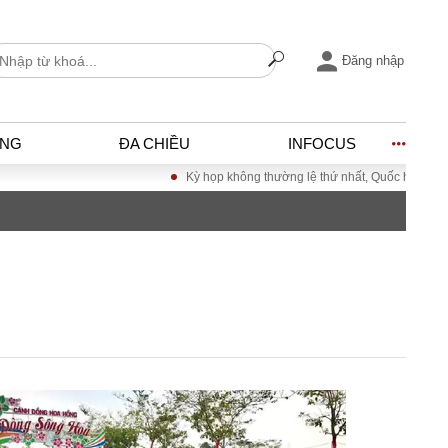
Đăng nhập
ỐNG
ĐA CHIỀU
INFOCUS
Kỳ họp không thường lệ thứ nhất, Quốc hội khóa XVI
I
ĐỜI SỐNG
h
Gia đình
c
Sức khỏe
Cần biết
ờng
Cộng đồng mạng
ng – Đô thị