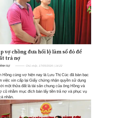
ặp vợ chồng đưa hối lộ làm sổ đỏ để
ất trả nợ
 HÌNH SỰ
Chủ nhật, 17/05/2026 | 14:22
n Hồng cùng vợ hiện nay là Lưu Thị Cúc đã bàn bạc
ện việc xin cấp lại Giấy chứng nhận quyền sử dụng
với một thửa đất là tài sản chung của ông Hồng và
ợ cũ nhằm mục đích bán lấy tiền trả nợ và phục vụ
 cá nhân.