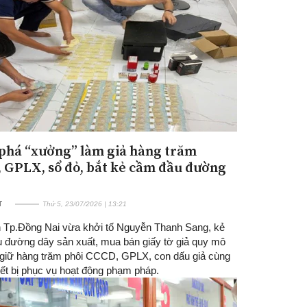
 phá “xưởng” làm giả hàng trăm
Đăng ký tin tức mới
 GPLX, sổ đỏ, bắt kẻ cầm đầu đường
T
Thứ 5, 23/07/2026 | 13:21
 Tp.Đồng Nai vừa khởi tố Nguyễn Thanh Sang, kẻ
 đường dây sản xuất, mua bán giấy tờ giả quy mô
u giữ hàng trăm phôi CCCD, GPLX, con dấu giả cùng
iết bị phục vụ hoạt động phạm pháp.