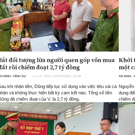
Bắt đối tượng lừa người quen góp vốn mua
Khởi 
đất rồi chiếm đoạt 2,7 tỷ đồng
một c
N NINH - HÌNH SỰ
Thứ 3, 07/04/2026 | 15:48
AN NINH -
Sau khi nhận tiền, Dũng tiếp tục sử dụng vào việc tiêu xài cá
Nguyễn 
nhân và không thực hiện bất kỳ cam kết nào. Tổng số tiền
dụng đấ
Dũng đã chiếm đoạt của V. là 2,7 tỷ đồng.
chiếm đo