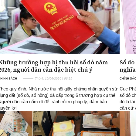
Những trường hợp bị thu hồi sổ đỏ năm
Sổ đỏ
2026, người dân cần đặc biệt chú ý
nghĩa 
CHÍNH SÁCH
Thứ 4, 10/06/2026 | 06:29
CHÍNH SÁ
Theo quy định, Nhà nước thu hồi giấy chứng nhận quyền sử
Cục Pháp
dụng đất (sổ đỏ, sổ hồng) đã cấp trong 6 trường hợp cụ thể.
sổ đỏ c
Người dân cần nắm rõ để tránh rủi ro pháp lý, đảm bảo
đó là tà
quyền lợi.
căn cứ v