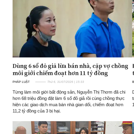
ĐA CHIỀU
INFOCUS
Quan điểm
Xi nhan Trái Phải
Bạn đọc viết
Dùng 6 sổ đỏ giả lừa bán nhà, cặp vợ chồng
môi giới chiếm đoạt hơn 11 tỷ đồng
PHÁP LUẬT
Thứ 6, 31/07/2026 | 15:33
Từng làm môi giới bất động sản, Nguyễn Thị Thơm đã chi
hơn 68 triệu đồng đặt làm 6 sổ đỏ giả rồi cùng chồng thực
hiện các giao dịch mua bán nhà gian dối, chiếm đoạt hơn
11,2 tỷ đồng của 3 bị hại.