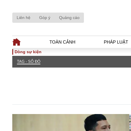
Liên hệ
Góp ý
Quảng cáo
TOÀN CẢNH
PHÁP LUẬT
Dòng sự kiện
TAG - SỔ ĐỎ
TOÀN CẢNH
PHÁP LUẬ
Tiêu điểm
Dòng chảy phá
Chính sách
Góc nhìn luật 
Sự kiện
Hồ sơ điều tr
Đối thoại
Tiếng nói côn
Thế giới
An ninh - Hìn