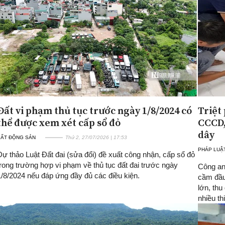
Đất vi phạm thủ tục trước ngày 1/8/2024 có
Triệt
thể được xem xét cấp sổ đỏ
CCCD,
dây
BẤT ĐỘNG SẢN
Thứ 2, 27/07/2026 | 17:53
PHÁP LUẬ
Dự thảo Luật Đất đai (sửa đổi) đề xuất công nhận, cấp sổ đỏ
trong trường hợp vi phạm về thủ tục đất đai trước ngày
Công an
1/8/2024 nếu đáp ứng đầy đủ các điều kiện.
cầm đầu
lớn, th
nhiều th