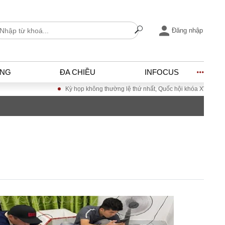
Đăng nhập
ỐNG
ĐA CHIỀU
INFOCUS
Kỳ họp không thường lệ thứ nhất, Quốc hội khóa XVI
Đưa Nghị quyết Đ
I
ĐỜI SỐNG
h
Gia đình
c
Sức khỏe
Cần biết
ờng
Cộng đồng mạng
ng – Đô thị