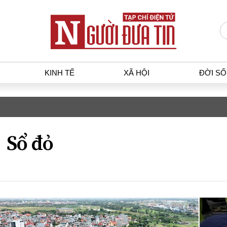
KINH TẾ
XÃ HỘI
ĐỜI S
T
KINH TẾ
XÃ HỘ
p luật
Bất động sản
Dân sin
Sổ đỏ
gia
Tài chính - Ngân hàng
Giáo dụ
a
Kinh tế vĩ mô
Văn hoá
g dân
Hồ sơ doanh nghiệp
Môi trư
h sự
Xu hướng thị trường
Giao thô
Tiêu dùng và dư luận
Công nghệ