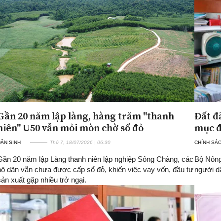
Gần 20 năm lập làng, hàng trăm "thanh
Đất đ
niên" U50 vẫn mỏi mòn chờ sổ đỏ
mục đ
ÂN SINH
Thứ 7, 18/07/2026 | 06:30
CHÍNH SÁ
Gần 20 năm lập Làng thanh niên lập nghiệp Sông Chàng, các
Bộ Nông
hộ dân vẫn chưa được cấp sổ đỏ, khiến việc vay vốn, đầu tư
người dâ
sản xuất gặp nhiều trở ngại.