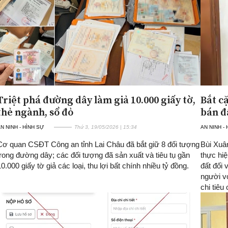
Triệt phá đường dây làm giả 10.000 giấy tờ,
Bắt c
thẻ ngành, sổ đỏ
bán đ
N NINH - HÌNH SỰ
Thứ 3, 19/05/2026 | 15:34
AN NINH -
Cơ quan CSĐT Công an tỉnh Lai Châu đã bắt giữ 8 đối tượng
Bùi Xuâ
trong đường dây; các đối tượng đã sản xuất và tiêu tụ gần
thực hi
10.000 giấy tờ giả các loại, thu lợi bất chính nhiều tỷ đồng.
đất đối 
người v
chi tiêu