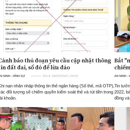
Cảnh báo thủ đoạn yêu cầu cập nhật thông
Bắt "n
tin đất đai, sổ đỏ để lừa đảo
chiếm
N NINH - HÌNH SỰ
Thứ 6, 08/05/2026 | 04:00
AN NINH -
Khi nạn nhân nhập thông tin thẻ ngân hàng (Số thẻ, mã OTP),
Tin tưởn
các đối tượng sẽ chiếm quyền kiểm soát thẻ và rút tiền trong
2022, bà
tài khoản.
đồng và 