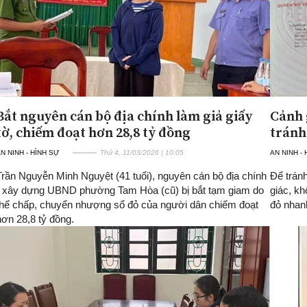
Bắt nguyên cán bộ địa chính làm giả giấy
Cảnh 
tờ, chiếm đoạt hơn 28,8 tỷ đồng
tránh
N NINH - HÌNH SỰ
Thứ 4, 11/03/2026 | 10:05
AN NINH -
Trần Nguyễn Minh Nguyệt (41 tuổi), nguyên cán bộ địa chính
Để trán
- xây dựng UBND phường Tam Hòa (cũ) bị bắt tạm giam do
giác, kh
thế chấp, chuyển nhượng sổ đỏ của người dân chiếm đoạt
đỏ nhanh
hơn 28,8 tỷ đồng.