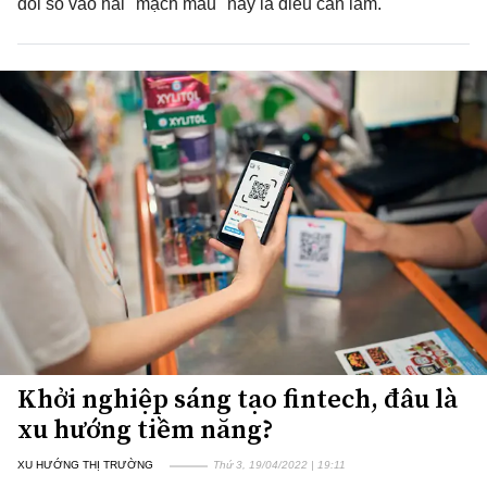
đổi số vào hai "mạch máu" này là điều cần làm.
Khởi nghiệp sáng tạo fintech, đâu là
xu hướng tiềm năng?
XU HƯỚNG THỊ TRƯỜNG
Thứ 3, 19/04/2022 | 19:11