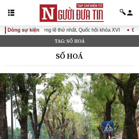
ệ thứ nhất, Quốc hội khóa XVI
Dòng sự kiện
Đưa Nghị quyết Đại hội Đả
TAG: SỐ HOÁ
SỐ HOÁ