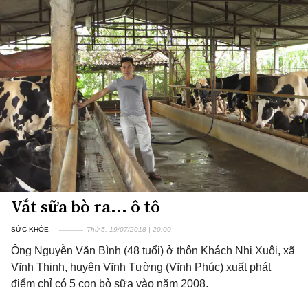
Vắt sữa bò ra... ô tô
SỨC KHỎE
Thứ 5, 19/07/2018 | 20:00
Ông Nguyễn Văn Bình (48 tuổi) ở thôn Khách Nhi Xuôi, xã
Vĩnh Thịnh, huyện Vĩnh Tường (Vĩnh Phúc) xuất phát
điểm chỉ có 5 con bò sữa vào năm 2008.