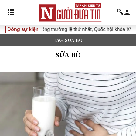
ọp không thường lệ thứ nhất, Quốc hội khóa XVI
Dòng sự kiện
Đưa Nghị
TAG: SỮA BÒ
SỮA BÒ