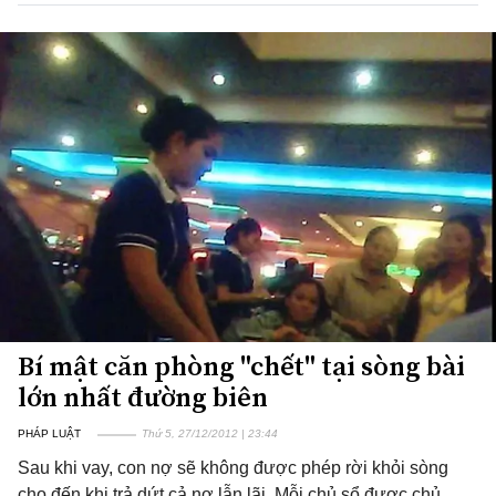
Bí mật căn phòng "chết" tại sòng bài
lớn nhất đường biên
PHÁP LUẬT
Thứ 5, 27/12/2012 | 23:44
Sau khi vay, con nợ sẽ không được phép rời khỏi sòng
cho đến khi trả dứt cả nợ lẫn lãi. Mỗi chủ sổ được chủ