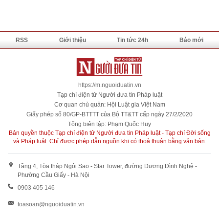
RSS
Giới thiệu
Tin tức 24h
Báo mới
https://m.nguoiduatin.vn
Tạp chí điện tử Người đưa tin Pháp luật
Cơ quan chủ quản: Hội Luật gia Việt Nam
Giấy phép số 80/GP-BTTTT của Bộ TT&TT cấp ngày 27/2/2020
Tổng biên tập: Phạm Quốc Huy
Bản quyền thuộc Tạp chí điện tử Người đưa tin Pháp luật - Tạp chí Đời sống
và Pháp luật. Chỉ được phép dẫn nguồn khi có thoả thuận bằng văn bản.
Tầng 4, Tòa tháp Ngôi Sao - Star Tower, đường Dương Đình Nghệ -
Phường Cầu Giấy - Hà Nội
0903 405 146
toasoan@nguoiduatin.vn