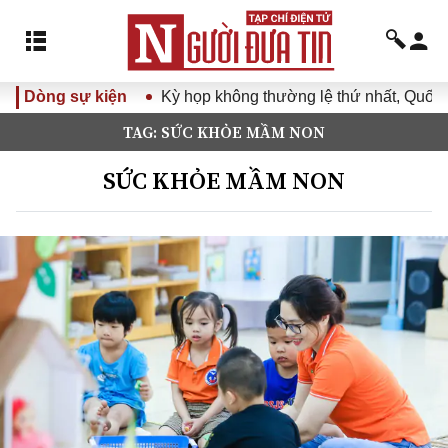
Dòng sự kiện
Kỳ họp không thường lệ thứ nhất, Quốc hộ
TAG: SỨC KHỎE MẦM NON
SỨC KHỎE MẦM NON