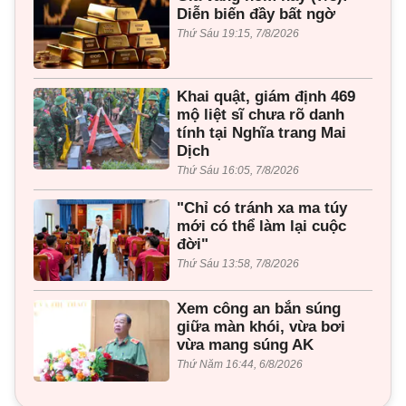
Diễn biến đầy bất ngờ
Thứ Sáu 19:15, 7/8/2026
Khai quật, giám định 469
mộ liệt sĩ chưa rõ danh
tính tại Nghĩa trang Mai
Dịch
Thứ Sáu 16:05, 7/8/2026
"Chỉ có tránh xa ma túy
mới có thể làm lại cuộc
đời"
Thứ Sáu 13:58, 7/8/2026
Xem công an bắn súng
giữa màn khói, vừa bơi
vừa mang súng AK
Thứ Năm 16:44, 6/8/2026