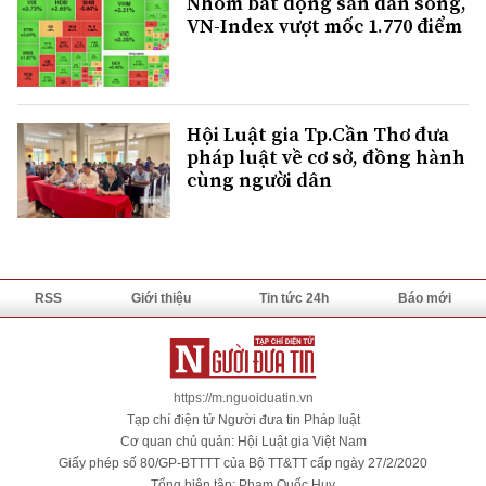
Nhóm bất động sản dẫn sóng,
VN-Index vượt mốc 1.770 điểm
Hội Luật gia Tp.Cần Thơ đưa
pháp luật về cơ sở, đồng hành
cùng người dân
RSS
Giới thiệu
Tin tức 24h
Báo mới
https://m.nguoiduatin.vn
Tạp chí điện tử Người đưa tin Pháp luật
Cơ quan chủ quản: Hội Luật gia Việt Nam
Giấy phép số 80/GP-BTTTT của Bộ TT&TT cấp ngày 27/2/2020
Tổng biên tập: Phạm Quốc Huy