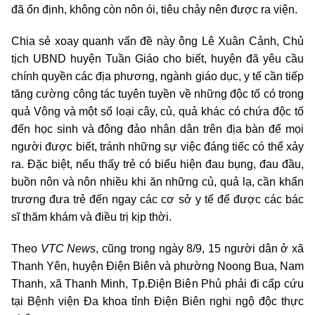
đã ổn định, không còn nôn ói, tiêu chảy nên được ra viện.
Chia sẻ xoay quanh vấn đề này ông Lê Xuân Cảnh, Chủ
tịch UBND huyện Tuần Giáo cho biết, huyện đã yêu cầu
chính quyền các địa phương, ngành giáo dục, y tế cần tiếp
tăng cường công tác tuyên tuyền về những độc tố có trong
quả Vông và một số loại cây, củ, quả khác có chứa độc tố
đến học sinh và đông đảo nhân dân trên địa bàn để mọi
người được biết, tránh những sự việc đáng tiếc có thể xảy
ra. Đặc biệt, nếu thấy trẻ có biểu hiện đau bụng, đau đầu,
buồn nôn và nôn nhiều khi ăn những củ, quả lạ, cần khẩn
trương đưa trẻ đến ngay các cơ sở y tế để được các bác
sĩ thăm khám và điều trị kịp thời.
Theo
VTC News
, cũng trong ngày 8/9, 15 người dân ở xã
Thanh Yên, huyện Điện Biên và phường Noong Bua, Nam
Thanh, xã Thanh Minh, Tp.Điện Biên Phủ phải đi cấp cứu
tại Bệnh viện Đa khoa tỉnh Điện Biên nghi ngộ độc thực