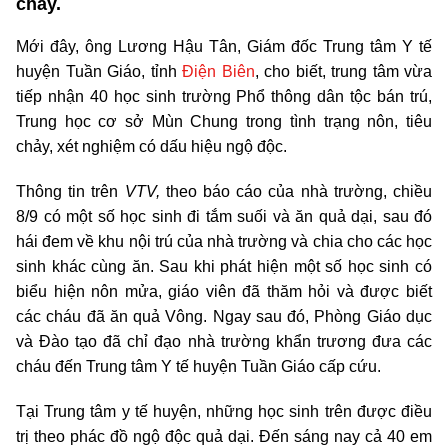
chảy.
Mới đây, ông Lương Hậu Tân, Giám đốc Trung tâm Y tế
huyện Tuần Giáo, tỉnh
Điện Biên
, cho biết, trung tâm vừa
tiếp nhận 40 học sinh trường Phổ thông dân tộc bán trú,
Trung học cơ sở Mùn Chung trong tình trạng nôn, tiêu
chảy, xét nghiệm có dấu hiệu ngộ độc.
Thông tin trên
VTV,
theo báo cáo của nhà trường, chiều
8/9 có một số học sinh đi tắm suối và ăn quả dại, sau đó
hái đem về khu nội trú của nhà trường và chia cho các học
sinh khác cùng ăn. Sau khi phát hiện một số học sinh có
biểu hiện nôn mửa, giáo viên đã thăm hỏi và được biết
các cháu đã ăn quả Vông. Ngay sau đó, Phòng Giáo dục
và Đào tạo đã chỉ đạo nhà trường khẩn trương đưa các
cháu đến Trung tâm Y tế huyện Tuần Giáo cấp cứu.
Tại Trung tâm y tế huyện, những học sinh trên được điều
trị theo phác đồ ngộ độc quả dại. Đến sáng nay cả 40 em