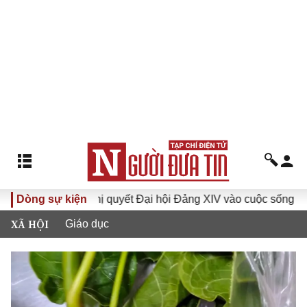
Dòng sự kiện
Đưa Nghị quyết Đại hội Đảng XIV vào cuộc sống
Hướn
XÃ HỘI
Giáo dục