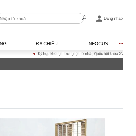
Đăng nhập
ỐNG
ĐA CHIỀU
INFOCUS
Kỳ họp không thường lệ thứ nhất, Quốc hội khóa XVI
Đưa 
I
ĐỜI SỐNG
h
Gia đình
c
Sức khỏe
Cần biết
ờng
Cộng đồng mạng
ng – Đô thị