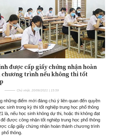
inh được cấp giấy chứng nhận hoàn
Đăng ký tin tức mới
 chương trình nếu không thi tốt
ệp
Chủ nhật, 20/06/2021 | 15:59
ng những điểm mới đáng chú ý liên quan đến quyền
học sinh trong kỳ thi tốt nghiệp trung học phổ thông
 là, nếu học sinh không dự thi, hoặc thi không đạt
 để được công nhận tốt nghiệp trung học phổ thông
được cấp giấy chứng nhận hoàn thành chương trình
 phổ thông.