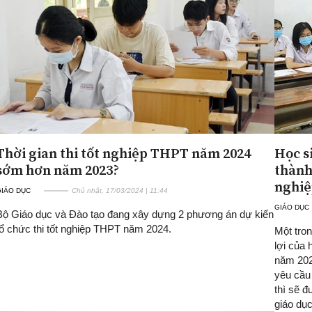
Thời gian thi tốt nghiệp THPT năm 2024
Học s
sớm hơn năm 2023?
thành
nghi
GIÁO DỤC
Chủ nhật, 17/03/2024 | 11:44
GIÁO DỤC
Bộ Giáo dục và Đào tạo đang xây dựng 2 phương án dự kiến
tổ chức thi tốt nghiệp THPT năm 2024.
Một tro
lợi của 
năm 2021
yêu cầu
thì sẽ 
giáo dục