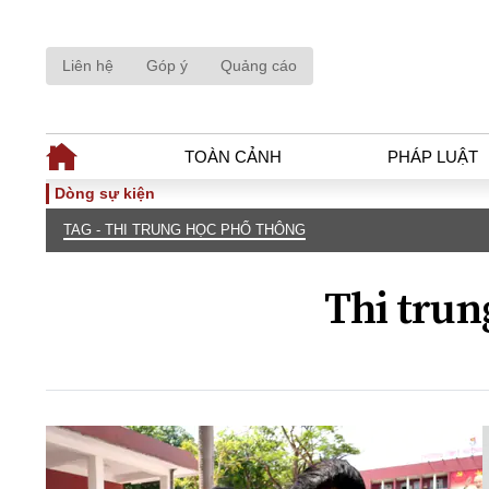
Liên hệ
Góp ý
Quảng cáo
TOÀN CẢNH
PHÁP LUẬT
Dòng sự kiện
TAG - THI TRUNG HỌC PHỔ THÔNG
TOÀN CẢNH
PHÁP LUẬ
Tiêu điểm
Dòng chảy phá
Thi trun
Chính sách
Góc nhìn luật 
Sự kiện
Hồ sơ điều tr
Đối thoại
Tiếng nói côn
Thế giới
An ninh - Hìn