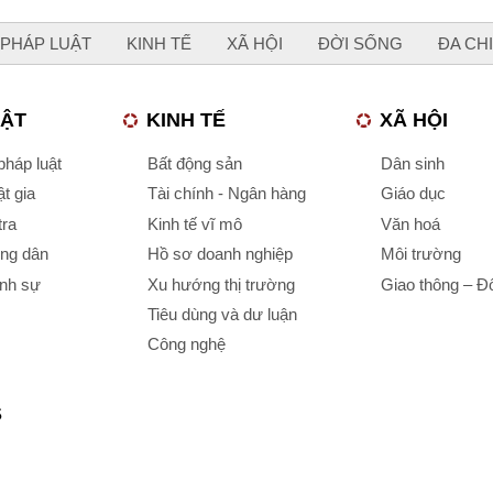
PHÁP LUẬT
KINH TẾ
XÃ HỘI
ĐỜI SỐNG
ĐA CH
UẬT
KINH TẾ
XÃ HỘI
háp luật
Bất động sản
Dân sinh
t gia
Tài chính - Ngân hàng
Giáo dục
tra
Kinh tế vĩ mô
Văn hoá
ông dân
Hồ sơ doanh nghiệp
Môi trường
ình sự
Xu hướng thị trường
Giao thông – Đô
Tiêu dùng và dư luận
Công nghệ
S