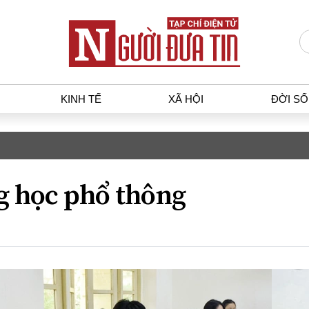
KINH TẾ
XÃ HỘI
ĐỜI S
T
KINH TẾ
XÃ HỘ
p luật
Bất động sản
Dân sin
g học phổ thông
gia
Tài chính - Ngân hàng
Giáo dụ
a
Kinh tế vĩ mô
Văn hoá
g dân
Hồ sơ doanh nghiệp
Môi trư
h sự
Xu hướng thị trường
Giao thô
Tiêu dùng và dư luận
Công nghệ