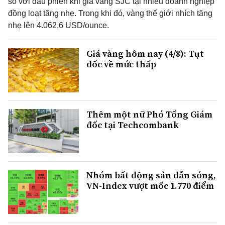
so với đầu phiên khi giá vàng SJC tại nhiều doanh nghiệp
đồng loạt tăng nhẹ. Trong khi đó, vàng thế giới nhích tăng
nhẹ lên 4.062,6 USD/ounce.
Giá vàng hôm nay (4/8): Tụt
dốc về mức thấp
Thêm một nữ Phó Tổng Giám
đốc tại Techcombank
Nhóm bất động sản dẫn sóng,
VN-Index vượt mốc 1.770 điểm