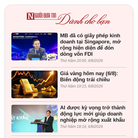
MB đã có giấy phép kinh
doanh tại Singapore, mở
rộng hiện diện để đón
dòng vốn FDI
Thứ Năm 20:00, 6/8/2026
Giá vàng hôm nay (6/8):
Biến động trái chiều
Thứ Năm 19:15, 6/8/2026
AI được kỳ vọng trở thành
động lực mới giúp doanh
nghiệp mở rộng xuất khẩu
Thứ Năm 18:16, 6/8/2026