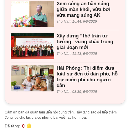
Xem công an bắn súng
giữa màn khói, vừa bơi
vừa mang súng AK
Thứ Năm 16:44, 6/8/2026
Xây dựng “thế trận tư
tưởng” vững chắc trong
giai đoạn mới
Thứ Năm 15:13, 6/8/2026
Hải Phòng: Thí điểm đưa
luật sư đến tổ dân phố, hỗ
trợ miễn phí cho người
dân
Thứ Năm 08:39, 6/8/2026
Cảm ơn bạn đã quan tâm đến nội dung trên. Hãy tặng sao để tiếp thêm
động lực cho tác giả có những bài viết hay hơn nữa.
0
Đã tặng: