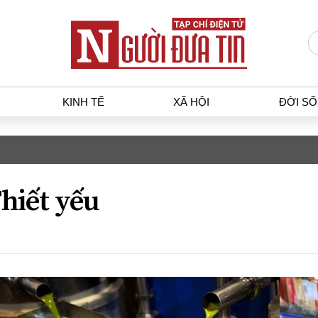
KINH TẾ
XÃ HỘI
ĐỜI S
T
KINH TẾ
XÃ HỘ
p luật
Bất động sản
Dân sin
hiết yếu
gia
Tài chính - Ngân hàng
Giáo dụ
a
Kinh tế vĩ mô
Văn hoá
g dân
Hồ sơ doanh nghiệp
Môi trư
h sự
Xu hướng thị trường
Giao thô
Tiêu dùng và dư luận
Công nghệ