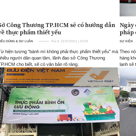
Sở Công Thương TP.HCM sẽ có hướng dẫn
Ngày 
về thực phẩm thiết yếu
pháp c
IÊU DÙNG & DƯ LUẬN
Thứ 4, 21/07/2021 | 23:00
SỰ KIỆN
Từ hiện tượng “bánh mì không phải thực phẩm thiết yếu” mà
Theo nộ
nhiều người dân quan tâm, lãnh đạo sở Công Thương
hàng khô
TP.HCM cho biết, sẽ có văn bản rõ ràng.
lạnh sẽ