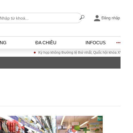
Đăng nhập
ỐNG
ĐA CHIỀU
INFOCUS
Kỳ họp không thường lệ thứ nhất, Quốc hội khóa XVI
Đưa Nghị quyết Đ
I
ĐỜI SỐNG
h
Gia đình
c
Sức khỏe
Cần biết
ờng
Cộng đồng mạng
ng – Đô thị