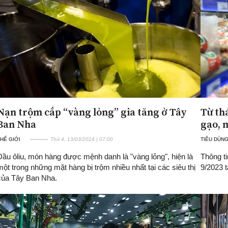
Nạn trộm cắp “vàng lỏng” gia tăng ở Tây
Từ th
Ban Nha
gạo, m
HẾ GIỚI
Thứ 4, 13/03/2024 | 07:00
TIÊU DÙNG
Dầu ôliu, món hàng được mệnh danh là "vàng lỏng", hiện là
Thông ti
một trong những mặt hàng bị trộm nhiều nhất tại các siêu thị
9/2023 
của Tây Ban Nha.