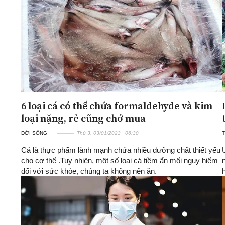
6 loại cá có thể chứa formaldehyde và kim
loại nặng, rẻ cũng chớ mua
ĐỜI SỐNG
Thứ 3, 03/01/2023 | 06:30
T
Cá là thực phẩm lành mạnh chứa nhiều dưỡng chất thiết yếu
cho cơ thể .Tuy nhiên, một số loại cá tiềm ẩn mối nguy hiểm
đối với sức khỏe, chúng ta không nên ăn.