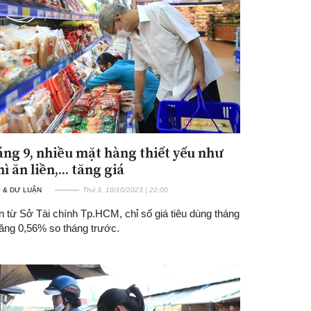
áng 9, nhiều mặt hàng thiết yếu như
Đăng ký tin tức mới
ì ăn liền,... tăng giá
 & DƯ LUẬN
Thứ 3, 10/10/2023 | 22:00
n từ Sở Tài chính Tp.HCM, chỉ số giá tiêu dùng tháng
tăng 0,56% so tháng trước.