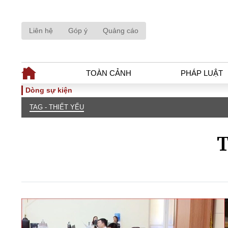
Liên hệ
Góp ý
Quảng cáo
TOÀN CẢNH
PHÁP LUẬT
Dòng sự kiện
TAG - THIẾT YẾU
TOÀN CẢNH
PHÁP LUẬ
Tiêu điểm
Dòng chảy phá
T
Chính sách
Góc nhìn luật 
Sự kiện
Hồ sơ điều tr
Đối thoại
Tiếng nói côn
Thế giới
An ninh - Hìn