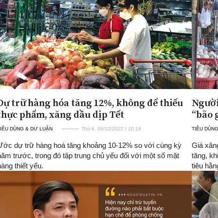
Dự trữ hàng hóa tăng 12%, không để thiếu
Người
thực phẩm, xăng dầu dịp Tết
“bão 
IÊU DÙNG & DƯ LUẬN
Thứ 6, 09/12/2022 | 10:18
TIÊU DÙNG
Ước dự trữ hàng hoá tăng khoảng 10-12% so với cùng kỳ
Giá xăn
năm trước, trong đó tập trung chủ yếu đối với một số mặt
tăng, kh
hàng thiết yếu.
tiêu hằn