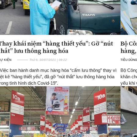
Thay khái niệm “hàng thiết yếu”: Gỡ “nút
Bộ Cô
thắt” lưu thông hàng hóa
hàng, 
SỰ KIỆN
Thứ 6, 30/07/2021 | 08:22
TIÊU DÙNG
“Việc ban hành danh mục hàng hóa “cấm lưu thông” thay vì
Bộ Công
liệt kê “hàng thiết yếu”, đã gỡ “nút thắt” lưu thông hàng hóa
khăn ch
trong tình hình dịch Covid-19”.
yếu khi