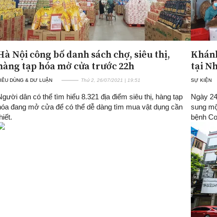
Hà Nội công bố danh sách chợ, siêu thị,
Khánh
hàng tạp hóa mở cửa trước 22h
tại N
IÊU DÙNG & DƯ LUẬN
Thứ 2, 26/07/2021 | 19:51
SỰ KIỆN
Người dân có thể tìm hiểu 8.321 địa điểm siêu thị, hàng tạp
Ngày 24
hóa đang mở cửa để có thể dễ dàng tìm mua vật dụng cần
sung mộ
hiết.
bệnh Cov