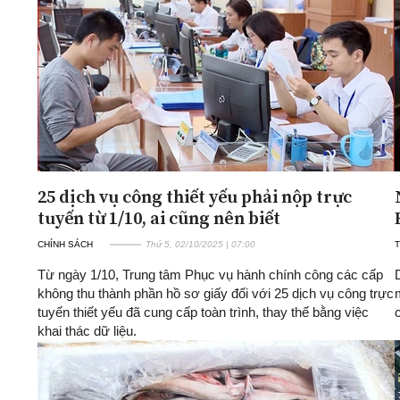
ĐA CHIỀU
INFOCUS
Quan điểm
Xi nhan Trái Phải
Bạn đọc viết
25 dịch vụ công thiết yếu phải nộp trực
tuyến từ 1/10, ai cũng nên biết
CHÍNH SÁCH
Thứ 5, 02/10/2025 | 07:00
T
Từ ngày 1/10, Trung tâm Phục vụ hành chính công các cấp
không thu thành phần hồ sơ giấy đối với 25 dịch vụ công trực
tuyến thiết yếu đã cung cấp toàn trình, thay thế bằng việc
khai thác dữ liệu.