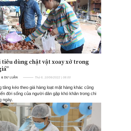
 tiêu dùng chật vật xoay xở trong
giá”
 & DƯ LUẬN
Thứ 6, 10/06/2022 | 08:00
g tăng kéo theo giá hàng loạt mặt hàng khác cũng
iến đời sống của người dân gặp khó khăn trong chi
g ngày.