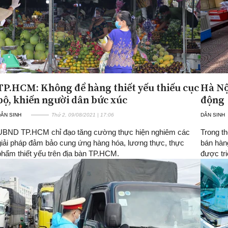
TP.HCM: Không để hàng thiết yếu thiếu cục
Hà Nộ
bộ, khiến người dân bức xúc
động
ÂN SINH
Thứ 2, 09/08/2021 | 17:06
DÂN SINH
UBND TP.HCM chỉ đạo tăng cường thực hiện nghiêm các
Trong th
giải pháp đảm bảo cung ứng hàng hóa, lương thực, thực
bán hàn
phẩm thiết yếu trên địa bàn TP.HCM.
được tri