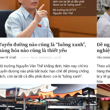
Tuyến đường nào cũng là “luồng xanh”,
Đề ng
hàng hóa nào cũng là thiết yếu
nghiệ
INH TẾ VĨ MÔ
Thứ 5, 02/09/2021 | 12:38
TIÊU DÙNG
Bộ trưởng Nguyễn Văn Thể khẳng định, hiện nay chỉ trừ
Theo sở
tuyến đường nào phải bắt buộc hạn chế để phòng chống
hàng thi
dịch, còn lại tất cả đều phải được coi là “luồng xanh”.
bị y tế 
hóa