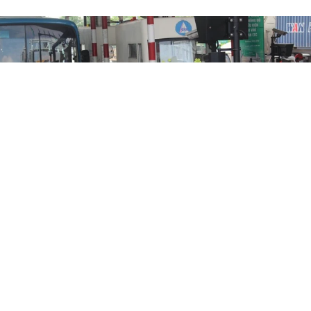
Bản tin 6/9: Tỉ lệ đọc thẻ ETC thất bại
tại các trạm thu phí tăng; Móng Cái
phản hồi vụ lập biên bản phụ huynh
không cho con tiêm vắc-xin Covid-19
XÃ HỘI
Thứ 3, 06/09/2022 | 07:00