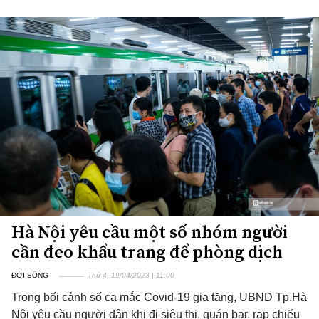
Hà Nội yêu cầu một số nhóm người
cần đeo khẩu trang để phòng dịch
ĐỜI SỐNG
Thứ 4, 19/04/2023 | 11:00
Trong bối cảnh số ca mắc Covid-19 gia tăng, UBND Tp.Hà
Nội yêu cầu người dân khi đi siêu thị, quán bar, rạp chiếu