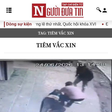
 thứ nhất, Quốc hội khóa XVI
Dòng sự kiện
Đưa Nghị quyết Đại hội Đản
TAG: TIÊM VẮC XIN
TIÊM VẮC XIN