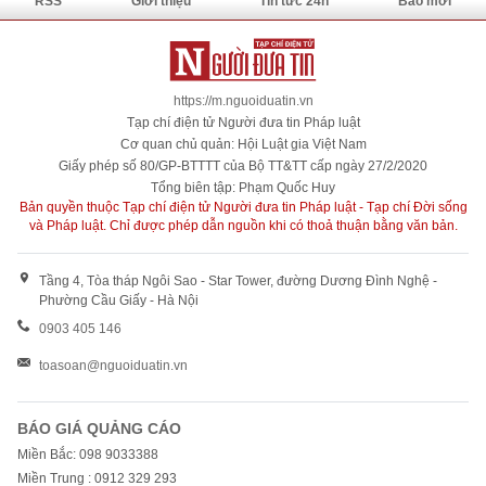
RSS
Giới thiệu
Tin tức 24h
Báo mới
https://m.nguoiduatin.vn
Tạp chí điện tử Người đưa tin Pháp luật
Cơ quan chủ quản: Hội Luật gia Việt Nam
Giấy phép số 80/GP-BTTTT của Bộ TT&TT cấp ngày 27/2/2020
Tổng biên tập: Phạm Quốc Huy
Bản quyền thuộc Tạp chí điện tử Người đưa tin Pháp luật - Tạp chí Đời sống
và Pháp luật. Chỉ được phép dẫn nguồn khi có thoả thuận bằng văn bản.
Tầng 4, Tòa tháp Ngôi Sao - Star Tower, đường Dương Đình Nghệ -
Phường Cầu Giấy - Hà Nội
0903 405 146
toasoan@nguoiduatin.vn
BÁO GIÁ QUẢNG CÁO
Miền Bắc: 098 9033388
Miền Trung : 0912 329 293