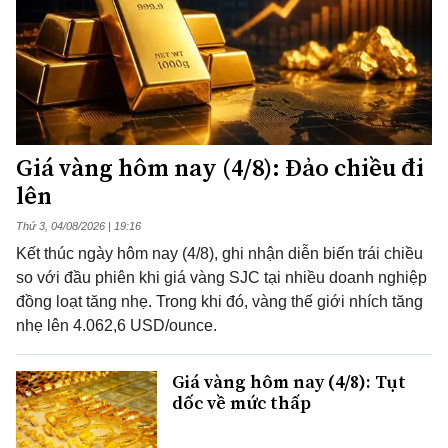
Giá vàng hôm nay (4/8): Đảo chiều đi
lên
Thứ 3, 04/08/2026 | 19:16
Kết thúc ngày hôm nay (4/8), ghi nhận diễn biến trái chiều
so với đầu phiên khi giá vàng SJC tại nhiều doanh nghiệp
đồng loạt tăng nhẹ. Trong khi đó, vàng thế giới nhích tăng
nhẹ lên 4.062,6 USD/ounce.
Giá vàng hôm nay (4/8): Tụt
dốc về mức thấp