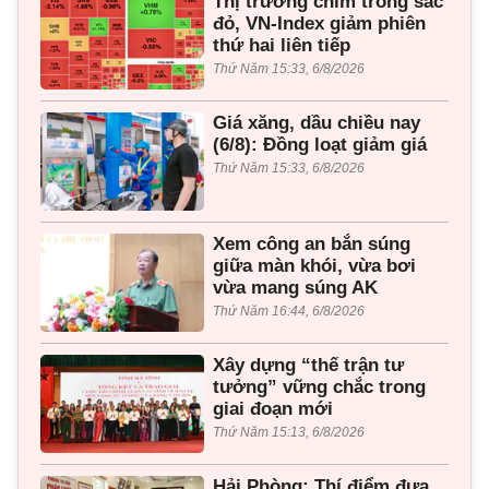
Thị trường chìm trong sắc
đỏ, VN-Index giảm phiên
thứ hai liên tiếp
Thứ Năm 15:33, 6/8/2026
Giá xăng, dầu chiều nay
(6/8): Đồng loạt giảm giá
Thứ Năm 15:33, 6/8/2026
Xem công an bắn súng
giữa màn khói, vừa bơi
vừa mang súng AK
Thứ Năm 16:44, 6/8/2026
Xây dựng “thế trận tư
tưởng” vững chắc trong
giai đoạn mới
Thứ Năm 15:13, 6/8/2026
Hải Phòng: Thí điểm đưa