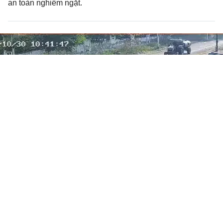
an toàn nghiêm ngặt.
Chạy quá tốc độ, thiếu niên 17 tuổi
đâm người phụ nữ tử vong
MỚI- NÓNG
Thứ 7, 02/11/2024 | 09:27