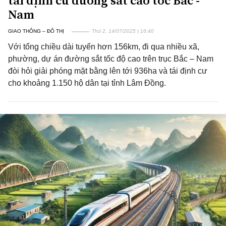
tái định cư đường sắt cao tốc Bắc -
Nam
GIAO THÔNG – ĐÔ THỊ
Thứ 2, 14/07/2025 | 16:40
Với tổng chiều dài tuyến hơn 156km, đi qua nhiều xã,
phường, dự án đường sắt tốc độ cao trên trục Bắc – Nam
đòi hỏi giải phóng mặt bằng lên tới 936ha và tái định cư
cho khoảng 1.150 hộ dân tại tỉnh Lâm Đồng.