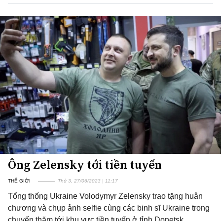
Ông Zelensky tới tiền tuyến
THẾ GIỚI
Thứ 3, 27/06/2023 | 11:17
Tổng thống Ukraine Volodymyr Zelensky trao tặng huân
chương và chụp ảnh selfie cùng các binh sĩ Ukraine trong
chuyến thăm tới khu vực tiền tuyến ở tỉnh Donetsk.