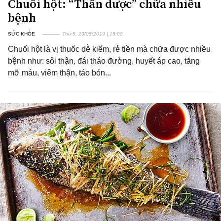
Chuối hột: “Thần dược” chữa nhiều
bệnh
SỨC KHỎE
Thứ 5, 23/05/2019 | 15:00
Chuối hột là vị thuốc dễ kiếm, rẻ tiền mà chữa được nhiều
bệnh như: sỏi thận, đái tháo đường, huyết áp cao, tăng
mỡ máu, viêm thận, táo bón...