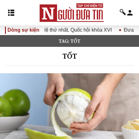
ứ nhất, Quốc hội khóa XVI
Dòng sự kiện
Đưa Nghị quyết Đại hội Đảng X
TAG: TỐT
TỐT