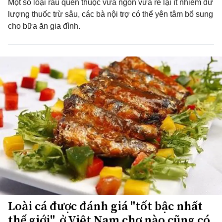
Một số loại rau quen thuộc vừa ngon vừa rẻ lại ít nhiễm dư
lượng thuốc trừ sâu, các bà nội trợ có thể yên tâm bổ sung
cho bữa ăn gia đình.
Loài cá được đánh giá "tốt bậc nhất
thế giới", ở Việt Nam chợ nào cũng có