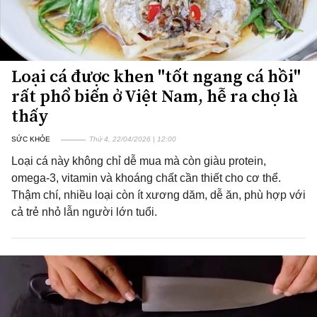
Loại cá được khen "tốt ngang cá hồi"
rất phổ biến ở Việt Nam, hễ ra chợ là
thấy
SỨC KHỎE
Thứ 4, 22/04/2026 | 12:00
Loại cá này không chỉ dễ mua mà còn giàu protein,
omega-3, vitamin và khoáng chất cần thiết cho cơ thể.
Thậm chí, nhiều loại còn ít xương dăm, dễ ăn, phù hợp với
cả trẻ nhỏ lẫn người lớn tuổi.