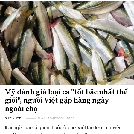
Mỹ đánh giá loại cá "tốt bậc nhất thế
giới", người Việt gặp hàng ngày
ngoài chợ
SỨC KHỎE
Thứ 2, 13/07/2026 | 14:00
Ít ai ngờ loại cá quen thuộc ở chợ Việt lại được chuyên