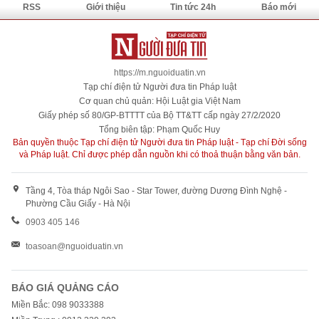
RSS
Giới thiệu
Tin tức 24h
Báo mới
https://m.nguoiduatin.vn
Tạp chí điện tử Người đưa tin Pháp luật
Cơ quan chủ quản: Hội Luật gia Việt Nam
Giấy phép số 80/GP-BTTTT của Bộ TT&TT cấp ngày 27/2/2020
Tổng biên tập: Phạm Quốc Huy
Bản quyền thuộc Tạp chí điện tử Người đưa tin Pháp luật - Tạp chí Đời sống
và Pháp luật. Chỉ được phép dẫn nguồn khi có thoả thuận bằng văn bản.
Tầng 4, Tòa tháp Ngôi Sao - Star Tower, đường Dương Đình Nghệ -
Phường Cầu Giấy - Hà Nội
0903 405 146
toasoan@nguoiduatin.vn
BÁO GIÁ QUẢNG CÁO
Miền Bắc: 098 9033388