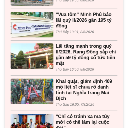
Thứ Bảy 19:36, 8/8/2026
"Vua tôm" Minh Phú báo
lãi quý II/2026 gần 195 tỷ
đồng
Thứ Bảy 19:31, 8/8/2026
Lãi tăng mạnh trong quý
II/2026, Rạng Đông sắp chi
gần 59 tỷ đồng cổ tức tiền
mặt
Thứ Bảy 16:50, 8/8/2026
Khai quật, giám định 469
mộ liệt sĩ chưa rõ danh
tính tại Nghĩa trang Mai
Dịch
Thứ Sáu 16:05, 7/8/2026
"Chỉ có tránh xa ma túy
mới có thể làm lại cuộc
đời"