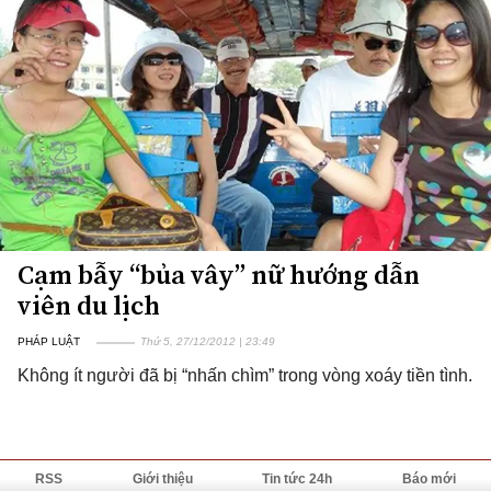
Cạm bẫy “bủa vây” nữ hướng dẫn
viên du lịch
PHÁP LUẬT
Thứ 5, 27/12/2012 | 23:49
Không ít người đã bị “nhấn chìm” trong vòng xoáy tiền tình.
RSS
Giới thiệu
Tin tức 24h
Báo mới