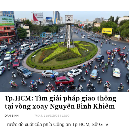
Tp.HCM: Tìm giải pháp giao thông
tại vòng xoay Nguyễn Bỉnh Khiêm
DÂN SINH
Thứ 3, 14/03/2023 | 11:00
Trước đề xuất của phía Công an Tp.HCM, Sở GTVT