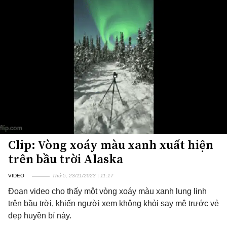
Clip: Vòng xoáy màu xanh xuất hiện
trên bầu trời Alaska
VIDEO
Thứ 5, 23/11/2023 | 11:17
Đoạn video cho thấy một vòng xoáy màu xanh lung linh
trên bầu trời, khiến người xem không khỏi say mê trước vẻ
đẹp huyền bí này.