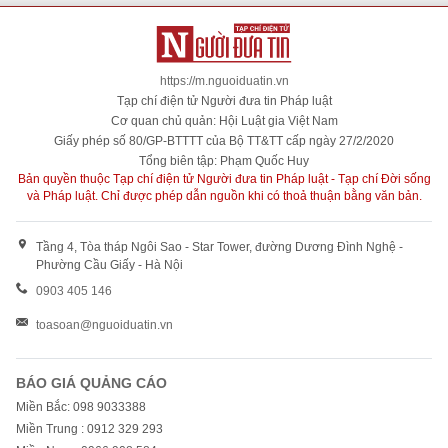
https://m.nguoiduatin.vn
Tạp chí điện tử Người đưa tin Pháp luật
Cơ quan chủ quản: Hội Luật gia Việt Nam
Giấy phép số 80/GP-BTTTT của Bộ TT&TT cấp ngày 27/2/2020
Tổng biên tập: Phạm Quốc Huy
Bản quyền thuộc Tạp chí điện tử Người đưa tin Pháp luật - Tạp chí Đời sống
và Pháp luật. Chỉ được phép dẫn nguồn khi có thoả thuận bằng văn bản.
Tầng 4, Tòa tháp Ngôi Sao - Star Tower, đường Dương Đình Nghệ -
Phường Cầu Giấy - Hà Nội
0903 405 146
toasoan@nguoiduatin.vn
BÁO GIÁ QUẢNG CÁO
Miền Bắc: 098 9033388
Miền Trung : 0912 329 293