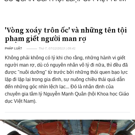
'Vòng xoáy trôn ốc' và những tên tội
phạm giết người man rợ
PHÁP LUẬT
Thứ 7, 07/12/2013 | 09:41
Không phải không có lý khi cho rằng, những hành vi giết
người man rợ, dù có nguyên nhân vô lý đi nữa, thì đều đã
được "nuôi dưỡng" từ trước bởi những thói quen bạo lực
lặp đi lặp lại trong gia đình, sự nuông chiều thái quá dẫn
đến những góc nhìn lệch lạc... Đó là nhận định của
chuyên gia tâm lý Nguyễn Mạnh Quân (hội Khoa học Giáo
dục Việt Nam).