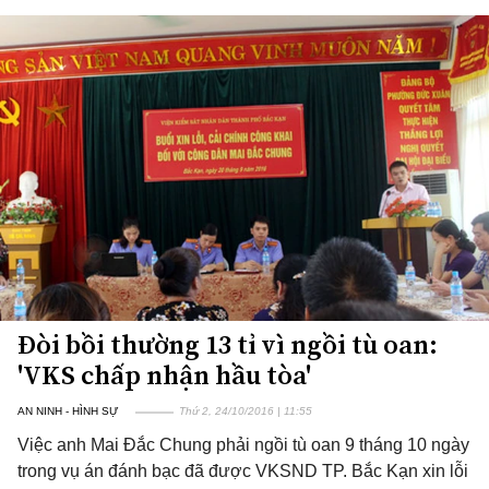
Đòi bồi thường 13 tỉ vì ngồi tù oan:
'VKS chấp nhận hầu tòa'
AN NINH - HÌNH SỰ
Thứ 2, 24/10/2016 | 11:55
Việc anh Mai Đắc Chung phải ngồi tù oan 9 tháng 10 ngày
trong vụ án đánh bạc đã được VKSND TP. Bắc Kạn xin lỗi