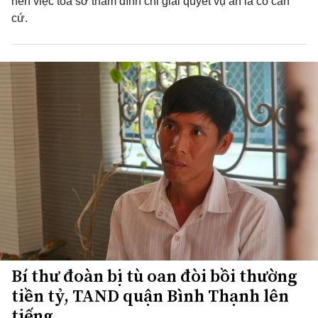
nên việc tòa sơ thẩm đình chỉ giải quyết vụ án là có căn
cứ.
Bí thư đoàn bị tù oan đòi bồi thường
tiền tỷ, TAND quận Bình Thạnh lên
tiếng