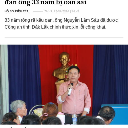
đàn ông 33 năm bị oan sai
HỒ SƠ ĐIỀU TRA
Thứ 5, 25/01/2018 | 14:41
33 năm ròng rã kêu oan, ông Nguyễn Lâm Sáu đã được
Công an tỉnh Đắk Lắk chính thức xin lỗi công khai.