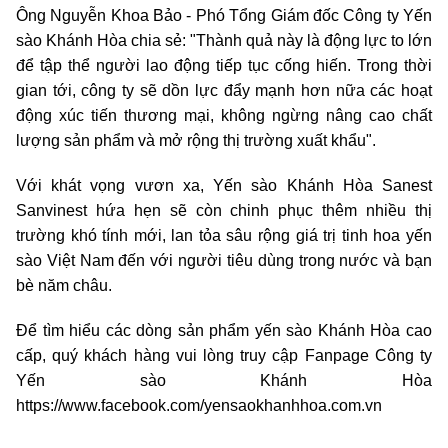
Ông Nguyễn Khoa Bảo
-
Phó Tổng Giám đốc Công ty Yến
sào Khánh Hòa chia sẻ: "Thành quả này là động lực to lớn
để tập thể người lao động tiếp tục cống hiến. Trong thời
gian tới, công ty sẽ dồn lực đẩy mạnh hơn nữa các hoạt
động xúc tiến thương mại, không ngừng nâng cao chất
lượng sản phẩm và mở rộng thị trường xuất khẩu".
Với khát vọng vươn xa, Yến sào Khánh Hòa Sanest
Sanvinest hứa hẹn sẽ còn chinh phục thêm nhiều thị
trường khó tính mới, lan tỏa sâu rộng giá trị tinh hoa yến
sào Việt Nam đến với người tiêu dùng trong nước và bạn
bè năm châu.
Để tìm hiểu các dòng sản phẩm yến sào Khánh Hòa cao
cấp, quý khách hàng vui lòng truy cập Fanpage Công ty
Yến sào Khánh Hòa
https://www.facebook.com/yensaokhanhhoa.com.vn