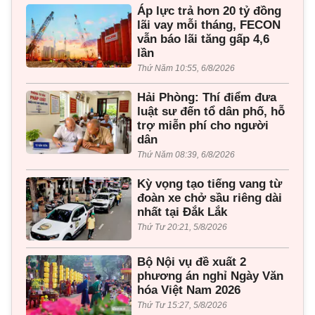
Áp lực trả hơn 20 tỷ đồng
lãi vay mỗi tháng, FECON
vẫn báo lãi tăng gấp 4,6
lần
Thứ Năm 10:55, 6/8/2026
Hải Phòng: Thí điểm đưa
luật sư đến tổ dân phố, hỗ
trợ miễn phí cho người
dân
Thứ Năm 08:39, 6/8/2026
Kỳ vọng tạo tiếng vang từ
đoàn xe chở sầu riêng dài
nhất tại Đắk Lắk
Thứ Tư 20:21, 5/8/2026
Bộ Nội vụ đề xuất 2
phương án nghỉ Ngày Văn
hóa Việt Nam 2026
Thứ Tư 15:27, 5/8/2026