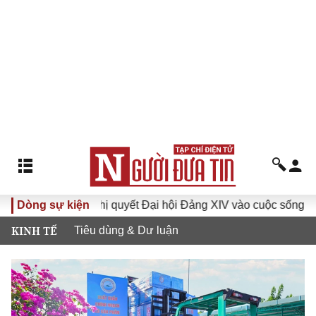
Đưa Nghị quyết Đại hội Đảng XIV vào cuộc sống
Dòng sự kiện
Hướng
KINH TẾ
Tiêu dùng & Dư luận