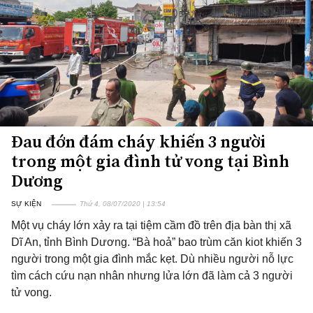
Đau đớn đám cháy khiến 3 người
trong một gia đình tử vong tại Bình
Dương
SỰ KIỆN
Thứ 4, 08/07/2020 | 13:54
Một vụ cháy lớn xảy ra tại tiệm cầm đồ trên địa bàn thị xã
Dĩ An, tỉnh Bình Dương. “Bà hoả” bao trùm căn kiot khiến 3
người trong một gia đình mắc kẹt. Dù nhiều người nỗ lực
tìm cách cứu nạn nhân nhưng lửa lớn đã làm cả 3 người
tử vong.