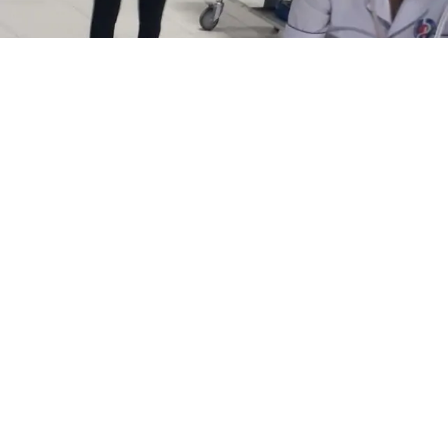
Nóng: Nổ lớn tại công ty nước ngoài,
4 người thương vong
SỰ KIỆN
Thứ 5, 24/01/2019 | 16:55
Sau cú nổ lớn, lửa bén vào đồ đạc xung quanh, nhiều
công nhân hoảng hốt tháo chạy. Sự việc đã khiến 1 người
tử vong, 3 người bị thương nặng.