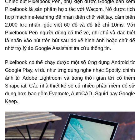
Chiếc bút Pixelbook Pen, phụ kiện được Google bán kèm
Pixelbook là sản phẩm hợp tác với Wacom. Nó được tích
hợp machine-learning để nhận diện chữ viết tay, cảm biến
2.000 lực nhấn, góc viết 60 độ và độ trễ chỉ 10ms. Với
Pixelbook Pen người dùng có thể vẽ, ghi chú và đặc biệt
là
nhấn vào nút trên bút sau đó vẽ hình ảnh hoặc chữ để
nhờ trợ lý ảo
Google
Assistant tra cứu thông tin.
Pixelbook có thể chạy được một số ứng dụng Android từ
Google Play, ví dụ như ứng dụng nghe nhạc Spotify, chỉnh
ảnh từ Adobe Lightroom và trong thời gian tới có thêm
Snapchat. Các nhà thiết kế sẽ có nhiều phần mềm để sử
dụng hơn bao gồm
Evernote, AutoCAD, Squid hay Google
Keep.