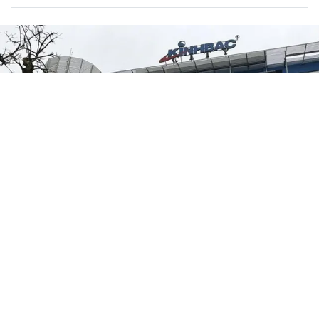
Kinh Bắc sắp nhận gần 1.200 tỷ đồng
cổ tức tiền mặt từ công ty con
HỒ SƠ DOANH NGHIỆP
Thứ 3, 03/01/2023 | 15:36
Tổng công ty Phát triển Đô thị Kinh Bắc (Hose:KBC) thông