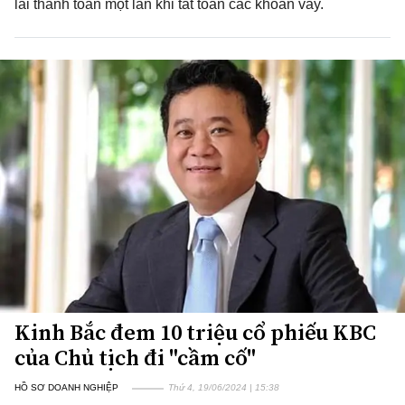
lãi thanh toán một lần khi tất toán các khoản vay.
Kinh Bắc đem 10 triệu cổ phiếu KBC
của Chủ tịch đi "cầm cố"
HỒ SƠ DOANH NGHIỆP
Thứ 4, 19/06/2024 | 15:38