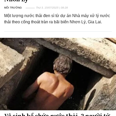
MÔI TRƯỜNG
Thứ 3, 15/07/2025 | 08:28
Một lượng nước thải đen sì từ dự án Nhà máy xử lý nước
thải theo cống thoát tràn ra bãi biển Nhơn Lý, Gia Lai.
Vệ sinh bể chứa nước thải, 2 người tử