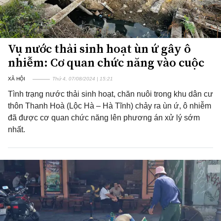
Vụ nước thải sinh hoạt ùn ứ gây ô
nhiễm: Cơ quan chức năng vào cuộc
XÃ HỘI
Thứ 4, 07/08/2024 | 15:21
Tình trạng nước thải sinh hoạt, chăn nuôi trong khu dân cư
thôn Thanh Hoà (Lộc Hà – Hà Tĩnh) chảy ra ùn ứ, ô nhiễm
đã được cơ quan chức năng lên phương án xử lý sớm
nhất.