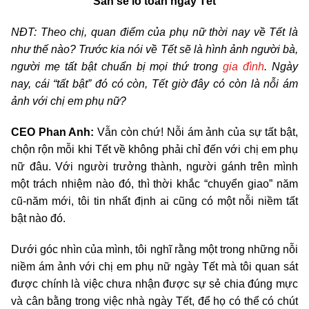
San sẻ lo toan ngày Tết
NĐT: Theo chị, quan điểm của phụ nữ thời nay về Tết là
như thế nào? Trước kia nói về Tết sẽ là hình ảnh người bà,
người mẹ tất bật chuẩn bị mọi thứ trong
gia đình
. Ngày
nay, cái “tất bật” đó có còn, Tết giờ đây có còn là nỗi ám
ảnh với chị em phụ nữ?
CEO Phan Anh:
Vẫn còn chứ! Nỗi ám ảnh của sự tất bật,
chộn rộn mỗi khi Tết về không phải chỉ đến với chị em phụ
nữ đâu. Với người trưởng thành, người gánh trên mình
một trách nhiệm nào đó, thì thời khắc “chuyển giao” năm
cũ-năm mới, tôi tin nhất định ai cũng có một nỗi niềm tất
bật nào đó.
Dưới góc nhìn của mình, tôi nghĩ rằng một trong những nỗi
niềm ám ảnh với chị em phụ nữ ngày Tết mà tôi quan sát
được chính là việc chưa nhận được sự sẻ chia đúng mực
và cân bằng trong việc nhà ngày Tết, để họ có thể có chút