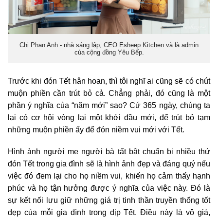
Chị Phan Anh - nhà sáng lập, CEO Esheep Kitchen và là admin
của cộng đồng Yêu Bếp.
Trước khi đón Tết hân hoan, thì tôi nghĩ ai cũng sẽ có chút
muộn phiền cần trút bỏ cả. Chẳng phải, đó cũng là một
phần ý nghĩa của “năm mới” sao? Cứ 365 ngày, chúng ta
lại có cơ hội vòng lại một khởi đầu mới, để trút bỏ tạm
những muộn phiền ấy để đón niềm vui mới với Tết.
Hình ảnh người mẹ người bà tất bật chuẩn bị nhiều thứ
đón Tết trong gia đình sẽ là hình ảnh đẹp và đáng quý nếu
việc đó đem lại cho họ niềm vui, khiến họ cảm thấy hạnh
phúc và họ tận hưởng được ý nghĩa của việc này. Đó là
sự kết nối lưu giữ những giá trị tinh thần truyền thống tốt
đẹp của mỗi gia đình trong dịp Tết. Điều này là vô giá,