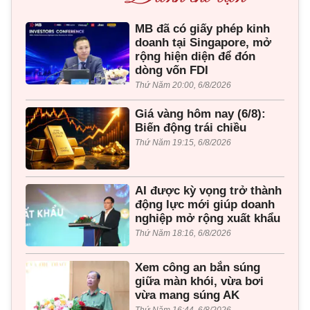
MB đã có giấy phép kinh
doanh tại Singapore, mở
rộng hiện diện để đón
dòng vốn FDI
Thứ Năm 20:00, 6/8/2026
Giá vàng hôm nay (6/8):
Biến động trái chiều
Thứ Năm 19:15, 6/8/2026
AI được kỳ vọng trở thành
động lực mới giúp doanh
nghiệp mở rộng xuất khẩu
Thứ Năm 18:16, 6/8/2026
Xem công an bắn súng
giữa màn khói, vừa bơi
vừa mang súng AK