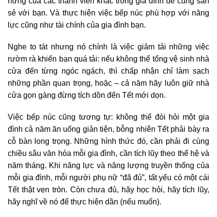
hứng của các thành viên khác trong gia đình để cùng san
sẻ với bạn. Và thực hiện việc bếp núc phù hợp với năng
lực cũng như tài chính của gia đình bạn.
Nghe to tát nhưng nó chính là việc giảm tải những việc
rườm rà khiến bạn quá tải: nếu không thể tổng vệ sinh nhà
cửa đến từng ngóc ngách, thì chấp nhận chỉ làm sạch
những phần quan trọng, hoặc – cả năm hãy luôn giữ nhà
cửa gọn gàng đừng tích dồn đến Tết mới dọn.
Việc bếp núc cũng tương tự: không thể đòi hỏi một gia
đình cả năm ăn uống giản tiện, bỗng nhiên Tết phải bày ra
cỗ bàn long trọng. Những hình thức đó, cần phải đi cùng
chiều sâu văn hóa mỗi gia đình, cần tích lũy theo thế hệ và
năm tháng. Khi năng lực và năng lượng truyền thống của
mỗi gia đình, mỗi người phụ nữ “đã đủ”, tất yếu có một cái
Tết thật vẹn tròn. Còn chưa đủ, hãy học hỏi, hãy tích lũy,
hãy nghĩ về nó để thực hiện dần (nếu muốn).