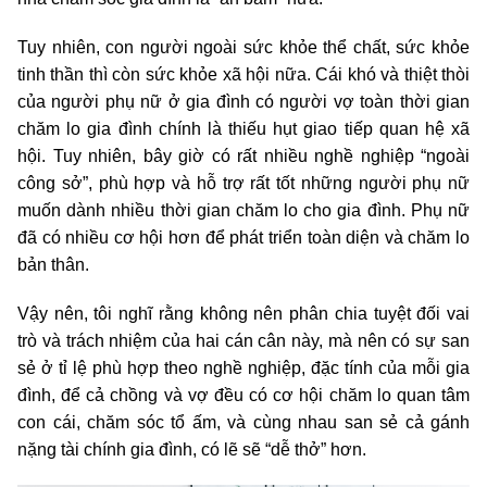
Tuy nhiên, con người ngoài sức khỏe thể chất, sức khỏe
tinh thần thì còn sức khỏe xã hội nữa. Cái khó và thiệt thòi
của người phụ nữ ở gia đình có người vợ toàn thời gian
chăm lo gia đình chính là thiếu hụt giao tiếp quan hệ xã
hội. Tuy nhiên, bây giờ có rất nhiều nghề nghiệp “ngoài
công sở”, phù hợp và hỗ trợ rất tốt những người phụ nữ
muốn dành nhiều thời gian chăm lo cho gia đình. Phụ nữ
đã có nhiều cơ hội hơn để phát triển toàn diện và chăm lo
bản thân.
Vậy nên, tôi nghĩ rằng không nên phân chia tuyệt đối vai
trò và trách nhiệm của hai cán cân này, mà nên có sự san
sẻ ở tỉ lệ phù hợp theo nghề nghiệp, đặc tính của mỗi gia
đình, để cả chồng và vợ đều có cơ hội chăm lo quan tâm
con cái, chăm sóc tổ ấm, và cùng nhau san sẻ cả gánh
nặng tài chính gia đình, có lẽ sẽ “dễ thở” hơn.