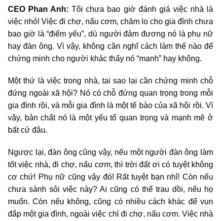
CEO Phan Anh:
Tôi chưa bao giờ đánh giá việc nhà là
việc nhỏ! Việc đi chợ, nấu cơm, chăm lo cho gia đình chưa
bao giờ là “điểm yếu”, dù người đảm đương nó là phụ nữ
hay đàn ông. Vì vậy, không cần nghĩ cách làm thế nào để
chứng minh cho người khác thấy nó “mạnh” hay không.
Một thứ là việc trong nhà, tại sao lại cần chứng minh chỗ
đứng ngoài xã hội? Nó có chỗ đứng quan trọng trong mỗi
gia đình rồi, và mỗi gia đình là một tế bào của xã hội rồi. Vì
vậy, bản chất nó là một yếu tố quan trọng và mạnh mẽ ở
bất cứ đâu.
Ngược lại, đàn ông cũng vậy, nếu một người đàn ông làm
tốt việc nhà, đi chợ, nấu cơm, thì trời đất ơi có tuyệt không
cơ chứ! Phụ nữ cũng vậy đó! Rất tuyệt bạn nhỉ! Còn nếu
chưa sành sỏi việc này? Ai cũng có thể trau dồi, nếu họ
muốn. Còn nếu không, cũng có nhiều cách khác để vun
đắp một gia đình, ngoài việc chỉ đi chợ, nấu cơm. Việc nhà