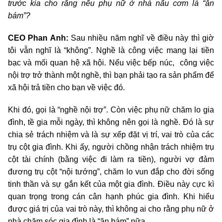
trước kia cho rằng nếu phụ nữ ở nhà nấu cơm là “ăn
bám”?
CEO Phan Anh:
Sau nhiều năm nghĩ về điều này thì giờ
tôi vẫn nghĩ là “không”. Nghề là công việc mang lại tiền
bạc và mối quan hệ xã hội. Nếu việc bếp núc, công việc
nội trợ trở thành một nghề, thì bạn phải tạo ra sản phẩm để
xã hội trả tiền cho bạn về việc đó.
Khi đó, gọi là “nghề nội trợ”. Còn việc phụ nữ chăm lo gia
đình, tề gia mỗi ngày, thì không nên gọi là nghề. Đó là sự
chia sẻ trách nhiệm và là sự xếp đặt vị trí, vai trò của các
trụ cột gia đình. Khi ấy, người chồng nhận trách nhiệm trụ
cột tài chính (bằng việc đi làm ra tiền), người vợ đảm
đương trụ cột “nội tướng”, chăm lo vun đắp cho đời sống
tinh thần và sự gắn kết của một gia đình. Điều này cực kì
quan trọng trong cán cân hạnh phúc gia đình. Khi hiểu
được giá trị của vai trò này, thì không ai cho rằng phụ nữ ở
nhà chăm sóc gia đình là “ăn bám” nữa.