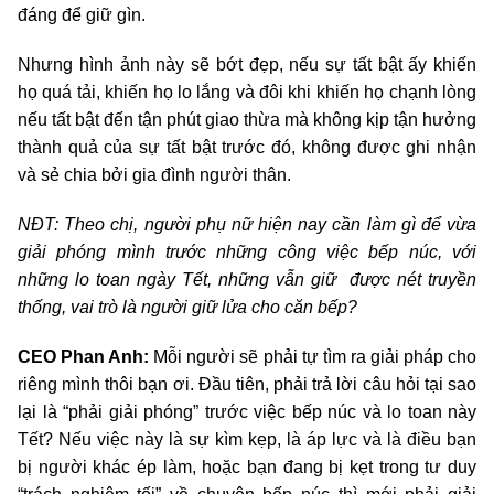
đáng để giữ gìn.
Nhưng hình ảnh này sẽ bớt đẹp, nếu sự tất bật ấy khiến
họ quá tải, khiến họ lo lắng và đôi khi khiến họ chạnh lòng
nếu tất bật đến tận phút giao thừa mà không kịp tận hưởng
thành quả của sự tất bật trước đó, không được ghi nhận
và sẻ chia bởi gia đình người thân.
NĐT: Theo chị, người phụ nữ hiện nay cần làm gì để vừa
giải phóng mình trước những công việc bếp núc, với
những lo toan ngày Tết, những vẫn giữ được nét truyền
thống, vai trò là người giữ lửa cho căn bếp?
CEO Phan Anh:
Mỗi người sẽ phải tự tìm ra giải pháp cho
riêng mình thôi bạn ơi. Đầu tiên, phải trả lời câu hỏi tại sao
lại là “phải giải phóng” trước việc bếp núc và lo toan này
Tết? Nếu việc này là sự kìm kẹp, là áp lực và là điều bạn
bị người khác ép làm, hoặc bạn đang bị kẹt trong tư duy