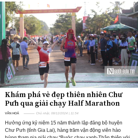
Khám phá vẻ đẹp thiên nhiên Chư
Pưh qua giải chạy Half Marathon
VĂN HOÁ
Chủ nhật, 08/12/2024 | 11:54
Hưởng ứng kỷ niệm 15 năm thành lập đảng bộ huyện
Chư Pưh (tỉnh Gia Lai), hàng trăm vận động viên hào
hứng tham gia giải chạy “Bước chạy xanh-Thân thiện với