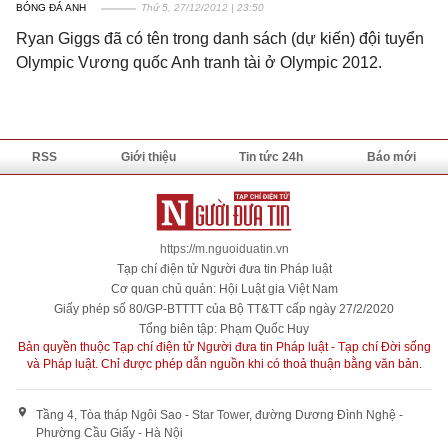
BÓNG ĐÁ ANH
Thứ 5, 27/12/2012 | 23:50
Ryan Giggs đã có tên trong danh sách (dự kiến) đội tuyển
Olympic Vương quốc Anh tranh tài ở Olympic 2012.
RSS
Giới thiệu
Tin tức 24h
Báo mới
https://m.nguoiduatin.vn
Tạp chí điện tử Người đưa tin Pháp luật
Cơ quan chủ quản: Hội Luật gia Việt Nam
Giấy phép số 80/GP-BTTTT của Bộ TT&TT cấp ngày 27/2/2020
Tổng biên tập: Phạm Quốc Huy
Bản quyền thuộc Tạp chí điện tử Người đưa tin Pháp luật - Tạp chí Đời sống
và Pháp luật. Chỉ được phép dẫn nguồn khi có thoả thuận bằng văn bản.
Tầng 4, Tòa tháp Ngôi Sao - Star Tower, đường Dương Đình Nghệ -
Phường Cầu Giấy - Hà Nội