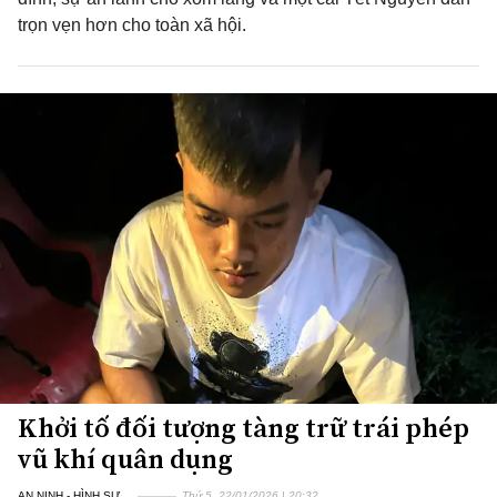
trọn vẹn hơn cho toàn xã hội.
Khởi tố đối tượng tàng trữ trái phép
vũ khí quân dụng
AN NINH - HÌNH SỰ
Thứ 5, 22/01/2026 | 20:32