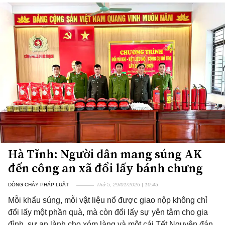
Hà Tĩnh: Người dân mang súng AK
đến công an xã đổi lấy bánh chưng
DÒNG CHẢY PHÁP LUẬT
Thứ 5, 29/01/2026 | 10:45
Mỗi khẩu súng, mỗi vật liệu nổ được giao nộp không chỉ
đổi lấy một phần quà, mà còn đổi lấy sự yên tâm cho gia
đình, sự an lành cho xóm làng và một cái Tết Nguyên đán