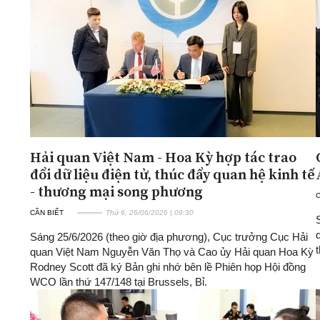
Hải quan Việt Nam - Hoa Kỳ hợp tác trao
đổi dữ liệu điện tử, thúc đẩy quan hệ kinh tế
- thương mại song phương
C
CẦN BIẾT
Thứ 6, 26/06/2026 | 09:30
Sáng 25/6/2026 (theo giờ địa phương), Cục trưởng Cục Hải
quan Việt Nam Nguyễn Văn Thọ và Cao ủy Hải quan Hoa Kỳ
Rodney Scott đã ký Bản ghi nhớ bên lề Phiên họp Hội đồng
WCO lần thứ 147/148 tại Brussels, Bỉ.