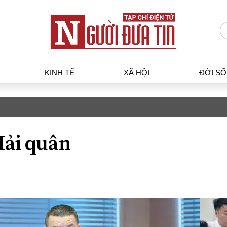
KINH TẾ
XÃ HỘI
ĐỜI S
T
KINH TẾ
XÃ HỘ
p luật
Bất động sản
Dân sin
ải quân
gia
Tài chính - Ngân hàng
Giáo dụ
a
Kinh tế vĩ mô
Văn hoá
g dân
Hồ sơ doanh nghiệp
Môi trư
h sự
Xu hướng thị trường
Giao thô
Tiêu dùng và dư luận
Công nghệ