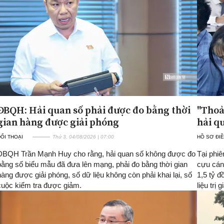
ĐBQH: Hải quan số phải được đo bằng thời
"Thoả
gian hàng được giải phóng
hải q
ỐI THOẠI
Thứ 3, 04/08/2026 | 07:00
HỒ SƠ ĐIỀ
ĐBQH Trần Mạnh Huy cho rằng, hải quan số không được đo
Tại phiê
bằng số biểu mẫu đã đưa lên mạng, phải đo bằng thời gian
cựu cán
hàng được giải phóng, số dữ liệu không còn phải khai lại, số
1,5 tỷ đ
cuộc kiểm tra được giảm.
liệu trị 