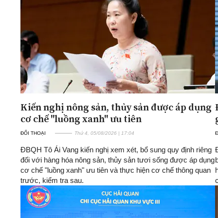
ĐA CHIỀU
INFOCUS
Quan điểm
Xi nhan Trái Phải
Bạn đọc viết
Kiến nghị nông sản, thủy sản được áp dụng
cơ chế "luồng xanh" ưu tiên
ĐỐI THOẠI
Thứ 4, 05/08/2026 | 17:04
Đ
ĐBQH Tô Ái Vang kiến nghị xem xét, bổ sung quy định riêng
đối với hàng hóa nông sản, thủy sản tươi sống được áp dụng
cơ chế "luồng xanh" ưu tiên và thực hiện cơ chế thông quan
trước, kiểm tra sau.