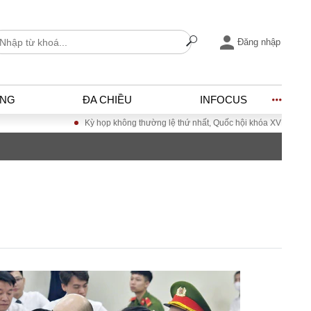
Đăng nhập
ỐNG
ĐA CHIỀU
INFOCUS
Kỳ họp không thường lệ thứ nhất, Quốc hội khóa XVI
Đưa Nghị quyết Đạ
I
ĐỜI SỐNG
h
Gia đình
c
Sức khỏe
Cần biết
ờng
Cộng đồng mạng
ng – Đô thị