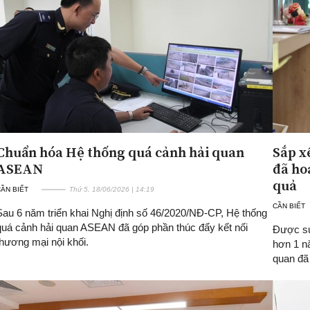
Chuẩn hóa Hệ thống quá cảnh hải quan
Sắp x
ASEAN
đã ho
quả
ẦN BIẾT
Thứ 5, 18/06/2026 | 14:19
CẦN BIẾT
Sau 6 năm triển khai Nghị định số 46/2020/NĐ-CP, Hệ thống
quá cảnh hải quan ASEAN đã góp phần thúc đẩy kết nối
Được sự
thương mại nội khối.
hơn 1 n
quan đã 