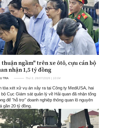
 thuận ngầm" trên xe ôtô, cựu cán bộ
Đăng ký tin tức mới
uan nhận 1,5 tỷ đồng
U TRA
Thứ 3, 28/07/2026 | 10:04
n tòa xét xử vụ án xảy ra tại Công ty MediUSA, hai
 bộ Cục Giám sát quản lý về Hải quan đã nhận tổng
ồng để "hỗ trợ" doanh nghiệp thông quan lô nguyên
giá gần 20 tỷ đồng.