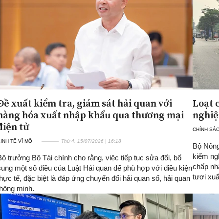
Đề xuất kiểm tra, giám sát hải quan với
Loạt 
hàng hóa xuất nhập khẩu qua thương mại
nghiệ
điện tử
CHÍNH SÁ
INH TẾ VĨ MÔ
Thứ 4, 15/07/2026 | 16:18
Bộ Nông
kiểm ng
Bộ trưởng Bộ Tài chính cho rằng, việc tiếp tục sửa đổi, bổ
chấp nh
sung một số điều của Luật Hải quan để phù hợp với điều kiện
tươi xu
thực tế, đặc biệt là đáp ứng chuyển đổi hải quan số, hải quan
thông minh.