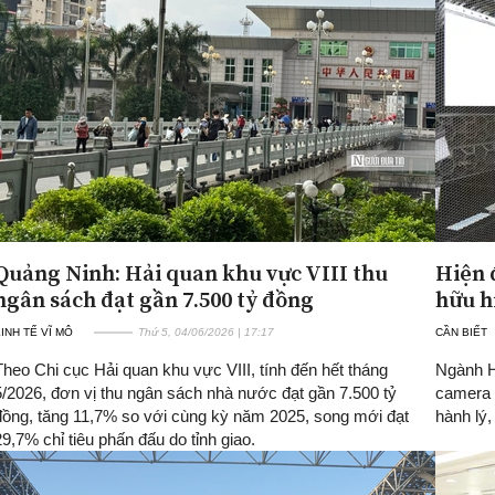
Quảng Ninh: Hải quan khu vực VIII thu
Hiện 
ngân sách đạt gần 7.500 tỷ đồng
hữu h
INH TẾ VĨ MÔ
Thứ 5, 04/06/2026 | 17:17
CẦN BIẾT
Theo Chi cục Hải quan khu vực VIII, tính đến hết tháng
Ngành Hả
5/2026, đơn vị thu ngân sách nhà nước đạt gần 7.500 tỷ
camera g
đồng, tăng 11,7% so với cùng kỳ năm 2025, song mới đạt
hành lý
29,7% chỉ tiêu phấn đấu do tỉnh giao.