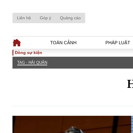
Liên hệ
Góp ý
Quảng cáo
TOÀN CẢNH
PHÁP LUẬT
Dòng sự kiện
TAG - HẢI QUÂN
TOÀN CẢNH
PHÁP LUẬ
Tiêu điểm
Dòng chảy phá
H
Chính sách
Góc nhìn luật 
Sự kiện
Hồ sơ điều tr
Đối thoại
Tiếng nói côn
Thế giới
An ninh - Hìn