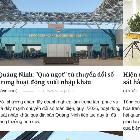
Quảng Ninh: "Quả ngọt" từ chuyển đổi số
Hiện 
trong hoạt động xuất nhập khẩu
sát h
CÔNG NGHỆ
Thứ 4, 15/04/2026 | 12:37
CẦN BIẾT
Với phương châm lấy doanh nghiệp làm trung tâm phục vụ
Tổng cụ
và đẩy mạnh chuyển đổi số toàn diện, quý I/2026, hoạt động
hóa tran
xuất nhập khẩu qua địa bàn Quảng Ninh tiếp tục duy trì đà
hải qua
tăng trưởng tích cực.
gian lận
qua biên