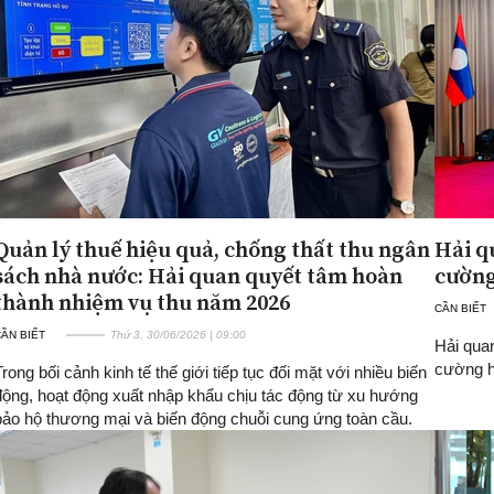
Quản lý thuế hiệu quả, chống thất thu ngân
Hải q
sách nhà nước: Hải quan quyết tâm hoàn
cường
thành nhiệm vụ thu năm 2026
CẦN BIẾT
ẦN BIẾT
Thứ 3, 30/06/2026 | 09:00
Hải quan
cường hợ
Trong bối cảnh kinh tế thế giới tiếp tục đối mặt với nhiều biến
động, hoạt động xuất nhập khẩu chịu tác động từ xu hướng
bảo hộ thương mại và biến động chuỗi cung ứng toàn cầu.