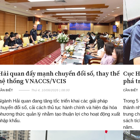
Hải quan đẩy mạnh chuyển đổi số, thay thế
Cục H
hệ thống VNACCS/VCIS
phá t
ẦN BIẾT
Thứ 4, 10/06/2026 | 08:00
CẦN BIẾT
Ngành Hải quan đang tăng tốc triển khai các giải pháp
Trong 5
chuyển đổi số, cải cách thủ tục hành chính và hiện đại hóa
thành nh
phương thức quản lý nhằm tạo thuận lợi cho hoạt động xuất
trung ch
nhập khẩu.
sách tíc
năm.