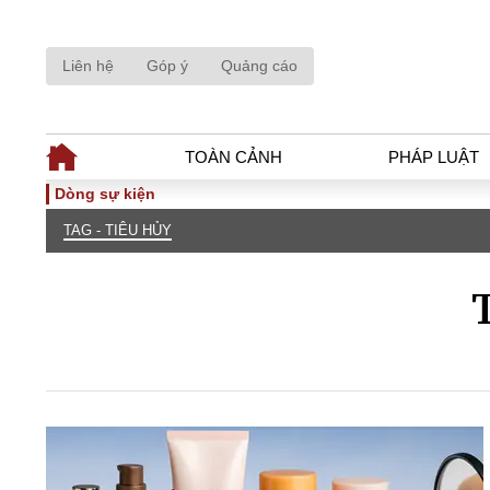
Liên hệ
Góp ý
Quảng cáo
TOÀN CẢNH
PHÁP LUẬT
Dòng sự kiện
TAG - TIÊU HỦY
TOÀN CẢNH
PHÁP LUẬ
Tiêu điểm
Dòng chảy phá
Chính sách
Góc nhìn luật 
Sự kiện
Hồ sơ điều tr
Đối thoại
Tiếng nói côn
Thế giới
An ninh - Hìn