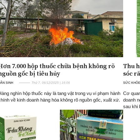
Hơn 7.000 hộp thuốc chữa bệnh không rõ
Thu h
nguồn gốc bị tiêu hủy
sóc r
ÂN SINH
Thứ 7, 06/12/2025 | 16:06
SỨC KHỎ
Hàng nghìn hộp thuốc này là tang vật trong vụ vi phạm hành
Cơ quan
chính về kinh doanh hàng hóa không rõ nguồn gốc, xuất xứ.
doanh ng
sau khi 