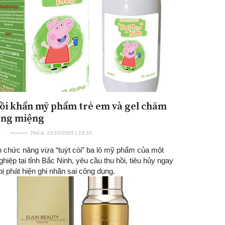
ồi khẩn mỹ phẩm trẻ em và gel chăm
ăng miệng
E
Thứ 4, 15/10/2025 | 13:33
 chức năng vừa “tuýt còi” ba lô mỹ phẩm của một
hiệp tại tỉnh Bắc Ninh, yêu cầu thu hồi, tiêu hủy ngay
bị phát hiện ghi nhãn sai công dụng.