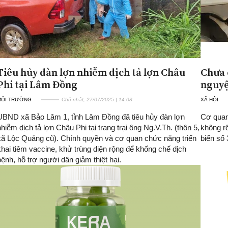
Tiêu hủy đàn lợn nhiễm dịch tả lợn Châu
Chưa 
Phi tại Lâm Đồng
nguyệ
MÔI TRƯỜNG
Chủ nhật, 27/07/2025 | 14:08
XÃ HỘI
UBND xã Bảo Lâm 1, tỉnh Lâm Đồng đã tiêu hủy đàn lợn
Cơ quan 
nhiễm dịch tả lợn Châu Phi tại trang trại ông Ng.V.Th. (thôn 5,
không r
xã Lộc Quảng cũ). Chính quyền và cơ quan chức năng triển
biển số
khai tiêm vaccine, khử trùng diện rộng để khống chế dịch
bệnh, hỗ trợ người dân giảm thiệt hại.