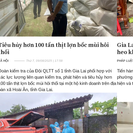
Tiêu hủy hơn 100 tấn thịt lợn bốc mùi hôi
Gia La
thối
heo k
Ã HỘI
Thứ 7, 09/08/2025 | 17:58
PHÁP LUẬ
Đoàn kiểm tra của Đội QLTT số 1 tỉnh Gia Lai phối hợp với
Tiến hàn
các lực lượng liên quan kiểm tra, phát hiện và tiêu hủy hơn
phường 
100 tấn thịt lợn bốc mùi hôi thối tại một hộ kinh doanh trên địa
hiện và 
bàn xã Hoài Ân, tỉnh Gia Lai.