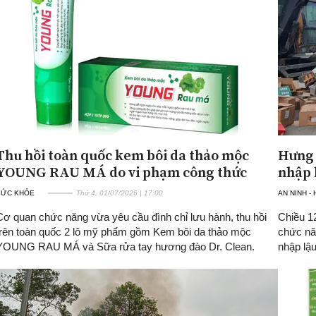
Thu hồi toàn quốc kem bôi da thảo mộc
Hưng 
YOUNG RAU MÁ do vi phạm công thức
nhập 
SỨC KHỎE
Thứ 4, 01/07/2026 | 17:00
AN NINH -
Cơ quan chức năng vừa yêu cầu đình chỉ lưu hành, thu hồi
Chiều 1
trên toàn quốc 2 lô mỹ phẩm gồm Kem bôi da thảo mộc
chức năn
YOUNG RAU MÁ và Sữa rửa tay hương đào Dr. Clean.
nhập lậu