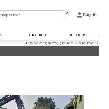
Đăng nhập
ỐNG
ĐA CHIỀU
INFOCUS
Kỳ họp không thường lệ thứ nhất, Quốc hội khóa XVI
Đưa Nghị quyết Đạ
I
ĐỜI SỐNG
h
Gia đình
c
Sức khỏe
Cần biết
ờng
Cộng đồng mạng
ng – Đô thị