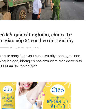
có kết quả xét nghiệm, chủ xe tự
n giao nộp 54 con heo để tiêu hủy
Thứ 5, 24/07/2025 | 18:13
chức năng tỉnh Gia Lai đã tiêu hủy toàn bộ số heo
õ nguồn gốc, không có hóa đơn kiểm dịch do xe ô tô
 36H-044.36 vận chuyển.