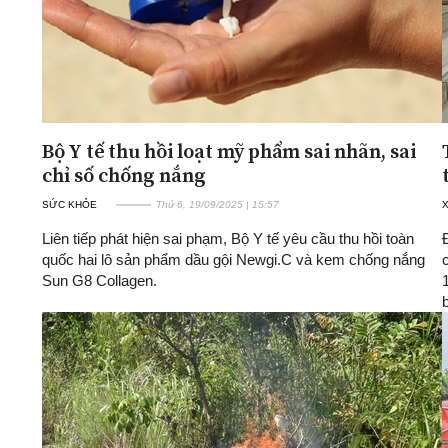
Bộ Y tế thu hồi loạt mỹ phẩm sai nhãn, sai
chỉ số chống nắng
SỨC KHỎE
Thứ 6, 19/09/2025 | 15:57
X
Liên tiếp phát hiện sai phạm, Bộ Y tế yêu cầu thu hồi toàn
quốc hai lô sản phẩm dầu gội Newgi.C và kem chống nắng
Sun G8 Collagen.