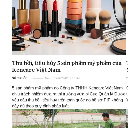
ĐA CHIỀU
INFOCUS
Quan điểm
Xi nhan Trái Phải
Bạn đọc viết
Thu hồi, tiêu hủy 5 sản phẩm mỹ phẩm của
Kencare Việt Nam
SỨC KHỎE
Thứ 6, 17/07/2026 | 16:34
5 sản phẩm mỹ phẩm do Công ty TNHH Kencare Việt Nam
chịu trách nhiệm đưa ra thị trường vừa bị Cục Quản lý Dược
yêu cầu thu hồi, tiêu hủy trên toàn quốc do hồ sơ PIF không
đầy đủ theo quy định pháp luật.