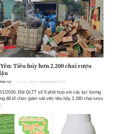
Yên: Tiêu hủy hơn 2.200 chai rượu
Đăng ký tin tức mới
lậu
 HÌNH SỰ
Thứ 3, 13/01/2026 | 07:37
2/1/2026, Đội QLTT số 9 phối hợp với các lực lượng
g đã tổ chức giám sát việc tiêu hủy 2.280 chai rượu
.