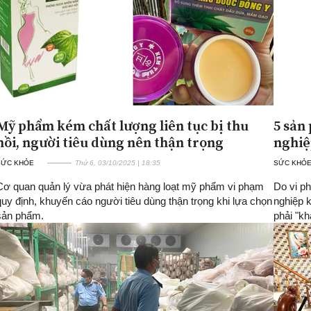
Mỹ phẩm kém chất lượng liên tục bị thu
5 sản
hồi, người tiêu dùng nên thận trọng
nghiệ
SỨC KHỎE
Thứ 6, 03/10/2025 | 18:35
SỨC KHỎ
Cơ quan quản lý vừa phát hiện hàng loạt mỹ phẩm vi phạm
Do vi p
quy định, khuyến cáo người tiêu dùng thận trọng khi lựa chọn
nghiệp k
sản phẩm.
phải "kh