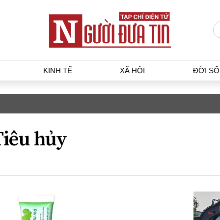
KINH TẾ
XÃ HỘI
ĐỜI S
T
KINH TẾ
XÃ HỘ
p luật
Bất động sản
Dân sin
Tiêu hủy
gia
Tài chính - Ngân hàng
Giáo dụ
a
Kinh tế vĩ mô
Văn hoá
g dân
Hồ sơ doanh nghiệp
Môi trư
h sự
Xu hướng thị trường
Giao thô
Tiêu dùng và dư luận
Công nghệ