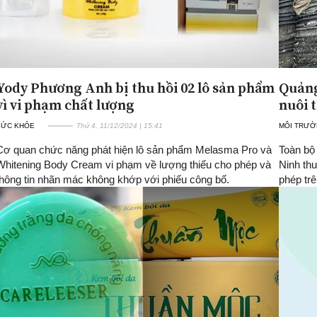
Yody Phương Anh bị thu hồi 02 lô sản phẩm
Quảng
vì vi phạm chất lượng
nuôi 
SỨC KHỎE
Thứ 4, 11/12/2024 | 15:41
MÔI TRƯ
Cơ quan chức năng phát hiện lô sản phẩm Melasma Pro và
Toàn bộ
Whitening Body Cream vi phạm về lượng thiếu cho phép và
Ninh thu
thông tin nhãn mác không khớp với phiếu công bố.
phép trê