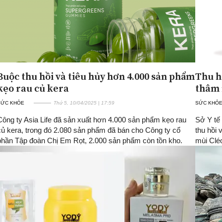
Buộc thu hồi và tiêu hủy hơn 4.000 sản phẩm
Thu h
kẹo rau củ kera
thâm 
SỨC KHỎE
Thứ 5, 10/04/2025 | 17:59
SỨC KHỎ
Công ty Asia Life đã sản xuất hơn 4.000 sản phẩm kẹo rau
Sở Y tế 
củ kera, trong đó 2.080 sản phẩm đã bán cho Công ty cổ
thu hồi
phần Tập đoàn Chị Em Rọt, 2.000 sản phẩm còn tồn kho.
mùi Cléo