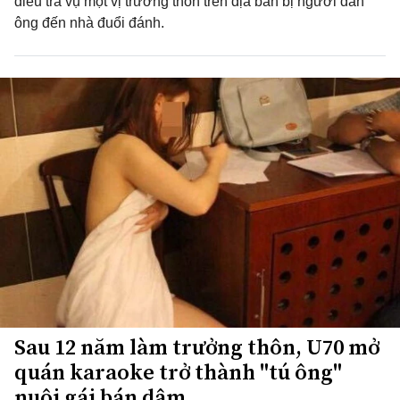
điều tra vụ một vị trưởng thôn trên địa bàn bị người đàn
ông đến nhà đuổi đánh.
Sau 12 năm làm trưởng thôn, U70 mở
quán karaoke trở thành "tú ông"
nuôi gái bán dâm