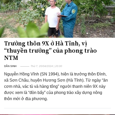
Trưởng thôn 9X ở Hà Tĩnh, vị
“thuyền trưởng” của phong trào
NTM
DÂN SINH
Thứ 7, 20/04/2024 | 20:00
Nguyễn Hồng Vĩnh (SN 1994), hiện là trưởng thôn Đình,
xã Sơn Châu, huyện Hương Sơn (Hà Tĩnh). Từ ngày “ăn
cơm nhà, vác tù và hàng tổng” người thanh niên 9X này
được xem là “đòn bẩy” của phong trào xây dựng nông
thôn mới ở địa phương.