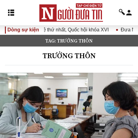
 nhất, Quốc hội khóa XVI
Dòng sự kiện
Đưa Nghị quyết Đại hội Đảng X
TAG: TRƯỞNG THÔN
TRƯỞNG THÔN